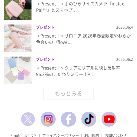
＜Present！＞手のひらサイズカメラ『instax
Pal™』とスマホプ…
プレゼント
2026.06.4
＜Present！＞サロニア 2026年春夏限定やわらか
色合いの『flow(…
プレゼント
2026.06.2
＜Present！＞クリアにリアルに映し反射率
96.3％のこだわりミラー！P…
もっとみる
Emo!miuとは？
｜
プライバシーポリシー
｜
利用規約
｜
お問い合わせ