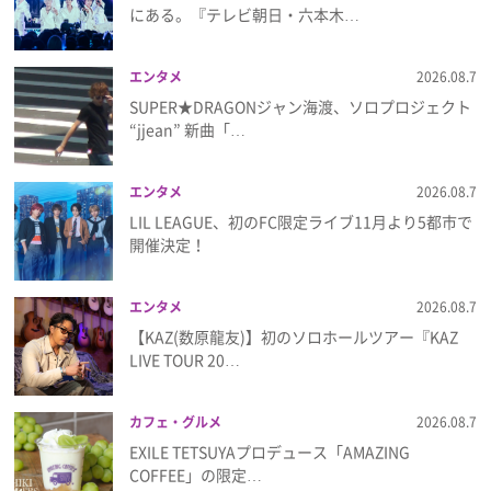
にある。『テレビ朝日・六本木…
プレゼント
エンタメ
2026.08.7
インタビュー
SUPER★DRAGONジャン海渡、ソロプロジェクト
“jjean” 新曲「…
フィルム
エンタメ
2026.08.7
LIL LEAGUE、初のFC限定ライブ11月より5都市で
開催決定！
Emoメン
ランキング
エンタメ
2026.08.7
【KAZ(数原龍友)】初のソロホールツアー『KAZ
LIVE TOUR 20…
Emo!miuとは？
カフェ・グルメ
2026.08.7
EXILE TETSUYAプロデュース「AMAZING
免責事項
COFFEE」の限定…