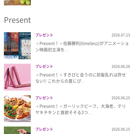
プライバシーポリシー
Present
利用規約
お問い合わせ
プレゼント
2026.07.23
＜Present！＞佐藤勝利(timelesz)がアニメーショ
ン映画初主演を…
プレゼント
2026.06.26
＜Present！＞すきぴと会うのに前髪乱れは許せ
ない!! これからの夏にぴ…
プレゼント
2026.06.25
＜Present！＞ガーリックビーフ、大海老、テリ
ヤキチキンと食欲そそる3つ…
プレゼント
2026.06.15