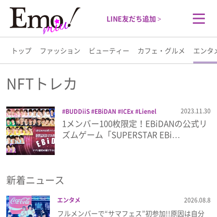
LINE友だち追加 >
トップ
ファッション
ビューティー
カフェ・グルメ
エンタ
トップ
NFTトレカ
ファッション
2023.11.30
BUDDiiS
EBiDAN
ICEx
Lienel
M!LK
NFTトレカ
ONE N' ONLY
1メンバー100枚限定！EBiDANの公式リ
ビューティー
SUPER★DRAGON
SUPERSTAR
ズムゲーム「SUPERSTAR EBi…
EBiDAN
さくらしめじ
リズムゲーム
原因は自分にある。
超特急
カフェ・グルメ
新着ニュース
エンタメ
エンタメ
2026.08.8
ライフスタイル
フルメンバーで“サマフェス”初参加!!原因は自分