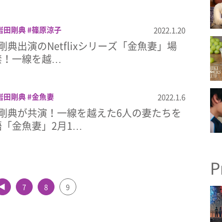
岩田剛典
篠原涼子
2022.1.20
典出演のNetflixシリーズ「金魚妻」場
禁！一線を越…
岩田剛典
金魚妻
2022.1.6
剛典が共演！一線を越えた6人の妻たちを
「金魚妻」2月1…
P
7
8
9
▲