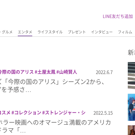
LINE友だち追加
・グルメ
エンタメ
ライフスタイル
プレゼント
インタビュー
フィルム
新
今際の国のアリス
土屋太鳳
山崎賢人
2022.6.7
リーズ「今際の国のアリス」シーズン2から、
”を予感さ…
コスメ
コレクション
ストレンジャー・シ
2022.5.15
・ホラー映画へのオマージュ満載のアメリカ
定ドラマ「…