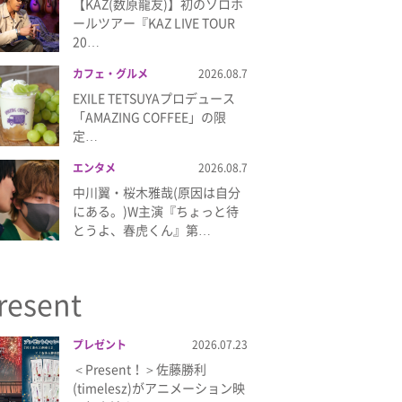
【KAZ(数原龍友)】初のソロホ
ールツアー『KAZ LIVE TOUR
20…
カフェ・グルメ
2026.08.7
EXILE TETSUYAプロデュース
「AMAZING COFFEE」の限
定…
エンタメ
2026.08.7
中川翼・桜木雅哉(原因は自分
にある。)W主演『ちょっと待
とうよ、春虎くん』第…
resent
プレゼント
2026.07.23
＜Present！＞佐藤勝利
(timelesz)がアニメーション映