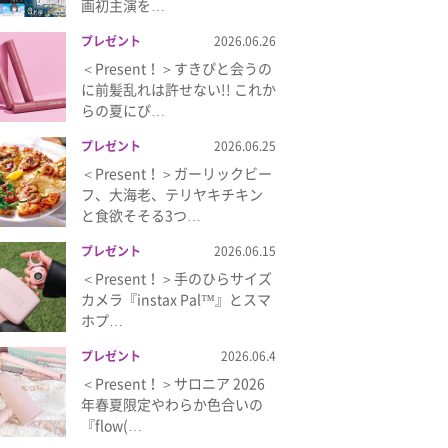
画初主演を…
プレゼント
2026.06.26
＜Present！＞すきぴと会うの
に前髪乱れは許せない!! これか
らの夏にぴ…
プレゼント
2026.06.25
＜Present！＞ガーリックビー
フ、大海老、テリヤキチキン
と食欲そそる3つ…
プレゼント
2026.06.15
＜Present！＞手のひらサイズ
カメラ『instax Pal™』とスマ
ホプ…
プレゼント
2026.06.4
＜Present！＞サロニア 2026
年春夏限定やわらか色合いの
『flow(…