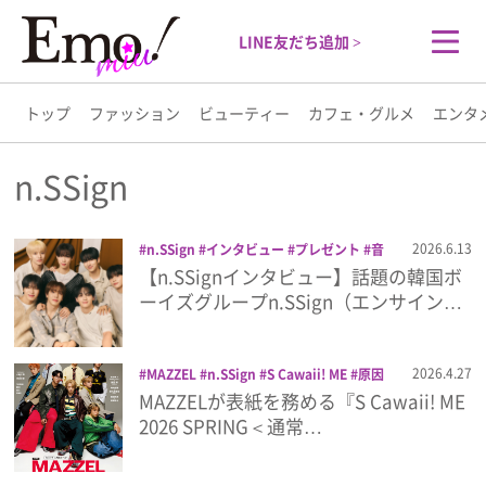
LINE友だち追加 >
トップ
ファッション
ビューティー
カフェ・グルメ
エンタ
トップ
n.SSign
ファッション
2026.6.13
n.SSign
インタビュー
プレゼント
音
楽
【n.SSignインタビュー】話題の韓国ボ
ビューティー
ーイズグループn.SSign（エンサイン…
カフェ・グルメ
2026.4.27
MAZZEL
n.SSign
S Cawaii! ME
原因
は自分にある。
雑誌
MAZZELが表紙を務める『S Cawaii! ME
エンタメ
2026 SPRING＜通常…
ライフスタイル