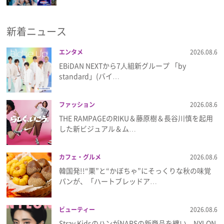
新着ニュース
エンタメ
2026.08.6
EBiDAN NEXTから7⼈組新グループ 「by
standard」(バイ…
ファッション
2026.08.6
THE RAMPAGEのRIKU＆藤原樹＆長谷川慎を起用
した新ビジュアル＆ム…
カフェ・グルメ
2026.08.6
韓国発!!“栗”と“かぼちゃ”にそっくりな秋の味覚
パンが、「ハートブレッドア…
ビューティー
2026.08.6
Stray KidsのハンがNARSの新商品を纏い、NYLON