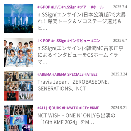
プライバシーポリシー
2025.7.4
K-POP
LIVE
n.SSign
ツアー
ホール
ツアー
ライブ
音楽
n.SSign(エンサイン)日本公演1部で大暴
利用規約
れ！爆笑トーク＆ソロステージ連発＆
ヒ…
お問い合わせ
2025.6.7
K-POP
n.SSign
インタビュー
エン
サイン
ホームドラマチャンネル
古家正
n.SSign(エンサイン)×韓流MC古家正亨
亨
によるインタビューをCSホームドラ
マ…
2025.3.24
ABEMA
ABEMA SPECIAL3
ATEEZ
EVNNE
GENERATIONS
Travis Japan、ZEROBASEONE、
GENERATIONS from EXILE TRIBE
K
GENERATIONS、NCT …
WORLD
KEY
LIVE
MAZZEL
MINHO
n.SSign
NCT DREAM
NEXZ
OCTPATH
SHINee
Travis Japan
2024.9.21
ALL(H)OURS
HAYATO
ICEx
KMF
WayV
xikers
ZEROBASEONE
アベ
MUSIC ON! TV
MUSIC ON! TV（エム
NCT WISH・ONE N’ ONLYら出演の
マ
マイナビ presents The
オン!）
n.SSign
ONE N' ONLY
「16th KMF 2024」をM…
Performance
ライブ
音楽
xikers
エムオン！
カイ
超特急