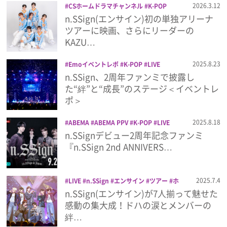
2026.3.12
CSホームドラマチャンネル
K-POP
n.SSign
エンサイン
スカパー！
ドキ
n.SSign(エンサイン)初の単独アリーナ
プレゼント
ュメンタリー
映画
音楽
ツアーに映画、さらにリーダーの
KAZU…
インタビュー
2025.8.23
Emoイベントレポ
K-POP
LIVE
n.SSign
ライブ
音楽
n.SSign、2周年ファンミで披露し
フィルム
た“絆”と“成長”のステージ＜イベントレ
ポ＞
Emoメン
2025.8.18
ABEMA
ABEMA PPV
K-POP
LIVE
n.SSign
ファンミ
ライブ
音楽
n.SSignデビュー2周年記念ファンミ
ランキング
『n.SSign 2nd ANNIVERS…
2025.7.4
LIVE
n.SSign
エンサイン
ツアー
ホ
Emo!miuとは？
ールツアー
ライブ
音楽
n.SSign(エンサイン)が7人揃って魅せた
感動の集大成！ドハの涙とメンバーの
免責事項
絆…