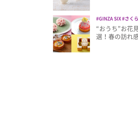
GINZA SIX
さく
ンブルスクエア
渋
“おうち”お花
選！春の訪れ