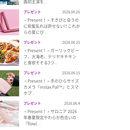
画初主演を…
プレゼント
2026.06.26
＜Present！＞すきぴと会うの
に前髪乱れは許せない!! これか
らの夏にぴ…
プレゼント
2026.06.25
＜Present！＞ガーリックビー
フ、大海老、テリヤキチキン
と食欲そそる3つ…
プレゼント
2026.06.15
＜Present！＞手のひらサイズ
カメラ『instax Pal™』とスマ
ホプ…
プレゼント
2026.06.4
＜Present！＞サロニア 2026
年春夏限定やわらか色合いの
『flow(…