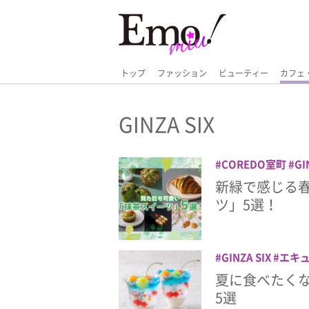
トップ
ファッション
ビューティー
カフェ
GINZA SIX
COREDO室町
GI
STANDARD BAKER
新緑で感じる
クロワッサン
スイ
ツ」5選！
ズ♪
マフィン
ワ
GINZA SIX
エキ
ーツ
渋谷スクラン
夏に食べたく
5選