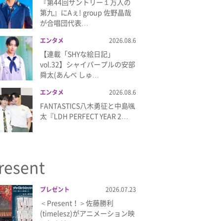
『第44回サントリー１万人の
第九』にAぇ! group 佐野晶哉
が合唱団代表…
エンタメ
2026.08.6
【連載「SHYな絵日記」
vol.32】シャイパープルの安部
舜太(あんべ しゅ…
エンタメ
2026.08.6
FANTASTICS八木勇征と中島颯
太『LDH PERFECT YEAR 2…
resent
プレゼント
2026.07.23
＜Present！＞佐藤勝利
(timelesz)がアニメーション映