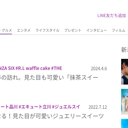
LINE友だち追加
・グルメ
エンタメ
ライフスタイル
プレゼント
インタビュー
フィルム
新
NZA SIX
R.L waffle cake
THE
2024.4.6
S TOKYO
uRn.chAi&TeA
クリームパン
春の訪れ。見た目も可愛い「抹茶スイー
ーツ
チャイ
デイジイ東京
ナウオンチー
ッフル
抹茶
抹茶スイーツ
ュート品川
エキュート立川
ジュエルスイ
2022.7.12
ブルスクエア店
なる！見た目が可愛いジュエリースイーツ