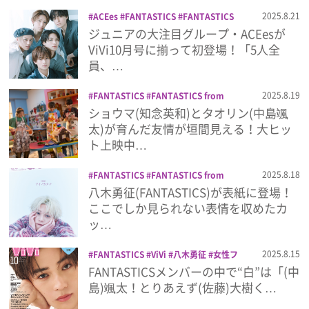
プライバシーポリシー
2025.8.21
ACEes
FANTASTICS
FANTASTICS
from EXILE TRIBE
ViVi
ジュニア
フ
ジュニアの大注目グループ・ACEesが
利用規約
ァッション誌
佐藤龍我
作間龍斗
八木
ViVi10月号に揃って初登場！「5人全
勇征
女性誌
浮所飛貴
深田竜生
那須
員、…
お問い合わせ
雄登
雑誌
2025.8.19
FANTASTICS
FANTASTICS from
EXILE TRIBE
世界
中島颯太
仮面ライ
ショウマ(知念英和)とタオリン(中島颯
ダーガヴ
映画
木村慧人
澤本夏輝
知
太)が育んだ友情が垣間見える！大ヒッ
念英和
ト上映中…
2025.8.18
FANTASTICS
FANTASTICS from
EXILE TRIBE
プラスアクト
八木勇征
八木勇征(FANTASTICS)が表紙に登場！
別冊+act.
雑誌
ここでしか見られない表情を収めたカ
ッ…
2025.8.15
FANTASTICS
ViVi
八木勇征
女性フ
ァッション誌
雑誌
FANTASTICSメンバーの中で“白”は「(中
島)颯太！とりあえず(佐藤)大樹く…