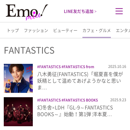
LINE友だち追加 >
トップ
ファッション
ビューティー
カフェ・グルメ
エンタ
トップ
FANTASTICS
ファッション
2025.10.16
FANTASTICS
FANTASTICS from
EXILE TRIBE
TVCM
ドリンク
ロイヤ
八木勇征(FANTASTICS)「堀夏喜を僕が
ビューティー
ルミルクティー
八木勇征
紅茶
紅茶花
妖精として温めてあげようかなと思い
伝
ま…
カフェ・グルメ
2025.9.23
FANTASTICS
FANTASTICS BOOKS
FANTASTICS from EXILE TRIBE
GL-9
幻冬舎×LDH『GL-9～FANTASTICS
エンタメ
～FANTASTICS BOOKS～
LDH
コンプ
BOOKS～』始動！第1弾 澤本夏…
リートブック
スペシャルブック
ビジュ
アルブック
ファンタスティックス
フォ
ライフスタイル
トエッセイ
中島颯太
写真集
堀夏喜