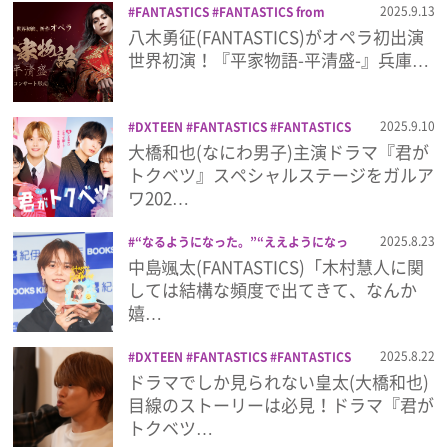
2025.9.13
FANTASTICS
FANTASTICS from
澤本夏輝
瀬口黎弥
自己紹介本
EXILE TRIBE
オペラ
八木勇征
平家物
八木勇征(FANTASTICS)がオペラ初出演
プレゼント
語-平清盛-
世界初演！『平家物語-平清盛-』兵庫…
インタビュー
2025.9.10
DXTEEN
FANTASTICS
FANTASTICS
from EXILE TRIBE
LiKE LEGEND
大橋和也(なにわ男子)主演ドラマ『君が
M!LK
MAZZEL
NAOYA
Rakuten
フィルム
トクベツ』スペシャルステージをガルア
GirlsAward 2025 AUTUMN/WINTER
ワ202…
ガルアワ
ガルアワ2025AW
テレビ
ド
Emoメン
ラマ
なにわ男子
ライクレ
ライクレジ
2025.8.23
“なるようになった。”“ええようになっ
ェンド
君がトクベツ
大久保波留
大橋
た。”COMPLETE BOOK
Emoイベント
中島颯太(FANTASTICS)「木村慧人に関
和也
山中柔太朗
ランキング
レポ
FANTASTICS
FANTASTICS from
しては結構な頻度で出てきて、なんか
EXILE TRIBE
中島颯太
書籍
嬉…
2025.8.22
DXTEEN
FANTASTICS
FANTASTICS
Emo!miuとは？
from EXILE TRIBE
LiKE LEGEND
ドラマでしか見られない皇太(大橋和也)
M!LK
MAZZEL
MBS
NAOYA
TBS
目線のストーリーは必見！ドラマ『君が
ドラマ
なにわ男子
ライクレ
大久保波
免責事項
トクベツ…
留
大橋和也
山中柔太朗
木村慧人