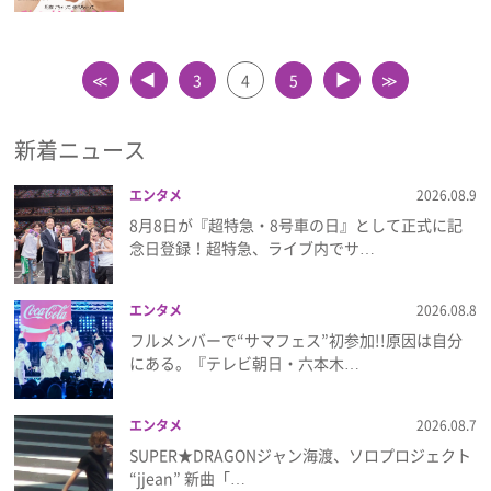
≪
3
4
5
≫
▲
▲
新着ニュース
エンタメ
2026.08.9
8月8日が『超特急・8号車の日』として正式に記
念日登録！超特急、ライブ内でサ…
エンタメ
2026.08.8
フルメンバーで“サマフェス”初参加!!原因は自分
にある。『テレビ朝日・六本木…
エンタメ
2026.08.7
SUPER★DRAGONジャン海渡、ソロプロジェクト
“jjean” 新曲「…