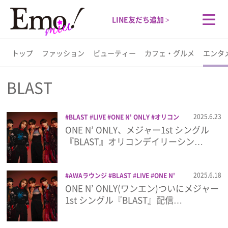
LINE友だち追加 >
トップ
ファッション
ビューティー
カフェ・グルメ
エンタ
トップ
BLAST
ファッション
2025.6.23
BLAST
LIVE
ONE N' ONLY
オリコン
ランキング
メジャーシングル
ワンエン
ONE N’ ONLY、メジャー1st シングル
ビューティー
音楽
『BLAST』オリコンデイリーシン…
カフェ・グルメ
2025.6.18
AWAラウンジ
BLAST
LIVE
ONE N'
ONLY
ブラスト
メジャーデビュー
メ
ONE N’ ONLY(ワンエン)ついにメジャー
エンタメ
ジャーデビューシングル
リスニングパー
1st シングル『BLAST』配信…
ティー
楽曲
音楽
ライフスタイル