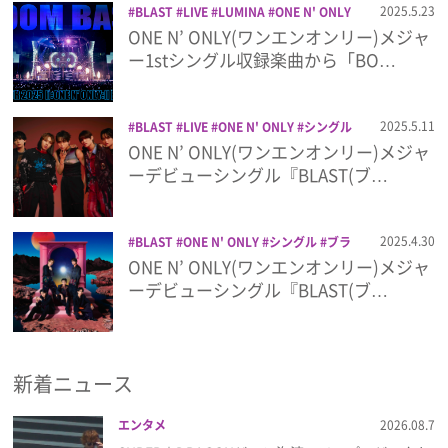
2025.5.23
BLAST
LIVE
LUMINA
ONE N' ONLY
メジャーデビューシングル
ライブ
ワ
ONE N’ ONLY(ワンエンオンリー)メジャ
プレゼント
ンエン
音楽
ー1stシングル収録楽曲から「BO…
インタビュー
2025.5.11
BLAST
LIVE
ONE N' ONLY
シングル
メジャーデビュー
ライブ
楽曲
音楽
ONE N’ ONLY(ワンエンオンリー)メジャ
フィルム
ーデビューシングル『BLAST(ブ…
Emoメン
2025.4.30
BLAST
ONE N' ONLY
シングル
ブラ
スト
メジャーデビューシングル
ワンエ
ONE N’ ONLY(ワンエンオンリー)メジャ
ランキング
ン
楽曲
音楽
ーデビューシングル『BLAST(ブ…
Emo!miuとは？
新着ニュース
免責事項
エンタメ
2026.08.7