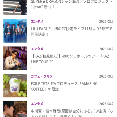
SUPER★DRAGONジャン海渡、ソロプロジェクト
プライバシーポリシー
“jjean” 新曲「…
利用規約
エンタメ
2026.08.7
お問い合わせ
LIL LEAGUE、初のFC限定ライブ11月より5都市で
開催決定！
エンタメ
2026.08.7
【KAZ(数原龍友)】初のソロホールツアー『KAZ
LIVE TOUR 20…
カフェ・グルメ
2026.08.7
EXILE TETSUYAプロデュース「AMAZING
COFFEE」の限定…
エンタメ
2026.08.7
中川翼・桜木雅哉(原因は自分にある。)W主演『ち
ょっと待とうよ、春虎くん』第…