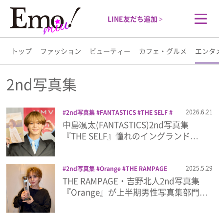
LINE友だち追加 >
トップ
ファッション
ビューティー
カフェ・グルメ
エンタ
トップ
2nd写真集
ファッション
2026.6.21
2nd写真集
FANTASTICS
THE SELF
イベントレポ
中島颯太
中島颯太(FANTASTICS)2nd写真集
ビューティー
『THE SELF』憧れのイングランド…
カフェ・グルメ
2025.5.29
2nd写真集
Orange
THE RAMPAGE
THE RAMPAGE from EXILE TRIBE
写
THE RAMPAGE・吉野北人2nd写真集
エンタメ
真集
吉野北人
『Orange』が上半期男性写真集部門…
ライフスタイル