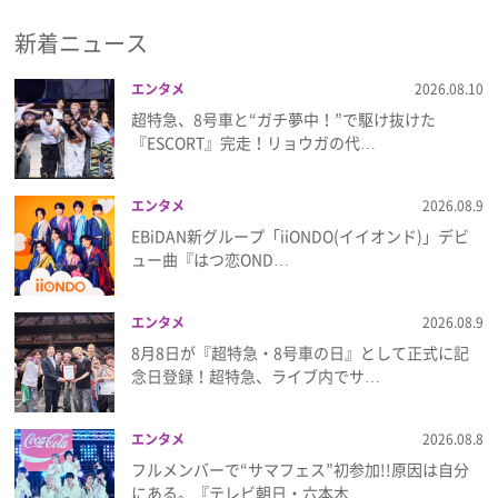
新着ニュース
プレゼント
エンタメ
2026.08.10
インタビュー
超特急、8号車と“ガチ夢中！”で駆け抜けた
『ESCORT』完走！リョウガの代…
フィルム
エンタメ
2026.08.9
EBiDAN新グループ「iiONDO(イイオンド)」デビ
Emoメン
ュー曲『はつ恋OND…
ランキング
エンタメ
2026.08.9
8月8日が『超特急・8号車の日』として正式に記
念日登録！超特急、ライブ内でサ…
Emo!miuとは？
エンタメ
2026.08.8
免責事項
フルメンバーで“サマフェス”初参加!!原因は自分
にある。『テレビ朝日・六本木…