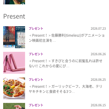
プライバシーポリシー
Present
利用規約
お問い合わせ
プレゼント
2026.07.23
＜Present！＞佐藤勝利(timelesz)がアニメーショ
ン映画初主演を…
プレゼント
2026.06.26
＜Present！＞すきぴと会うのに前髪乱れは許せ
ない!! これからの夏にぴ…
プレゼント
2026.06.25
＜Present！＞ガーリックビーフ、大海老、テリ
ヤキチキンと食欲そそる3つ…
プレゼント
2026.06.15