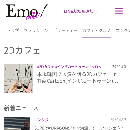
LINE友だち追加 >
トップ
ファッション
ビューティー
カフェ・グルメ
エンタ
トップ
2Dカフェ
ファッション
2024.5.5
2Dカフェ
インザカートゥーン
クロッ
フル
スイーツ
ヨドバシカメラ
リンク
本場韓国で人気を誇る2Dカフェ「In
ビューティー
ス梅田
韓国グルメ
The Cartoon(インザカートゥーン)…
カフェ・グルメ
新着ニュース
エンタメ
エンタメ
2026.08.7
ライフスタイル
SUPER★DRAGONジャン海渡、ソロプロジェクト