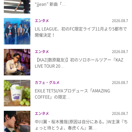
“jjean” 新曲「…
プレゼント
エンタメ
2026.08.7
インタビュー
LIL LEAGUE、初のFC限定ライブ11月より5都市で
開催決定！
フィルム
エンタメ
2026.08.7
【KAZ(数原龍友)】初のソロホールツアー『KAZ
LIVE TOUR 20…
Emoメン
ランキング
カフェ・グルメ
2026.08.7
EXILE TETSUYAプロデュース「AMAZING
COFFEE」の限定…
Emo!miuとは？
エンタメ
2026.08.7
中川翼・桜木雅哉(原因は自分にある。)W主演『ち
免責事項
ょっと待とうよ、春虎くん』第…