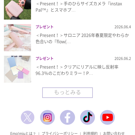
＜Present！＞手のひらサイズカメラ『instax
Pal™』とスマホプ…
プレゼント
2026.06.4
＜Present！＞サロニア 2026年春夏限定やわらか
色合いの『flow(…
プレゼント
2026.06.2
＜Present！＞クリアにリアルに映し反射率
96.3％のこだわりミラー！P…
もっとみる
Emo!miuとは？
｜
プライバシーポリシー
｜
利用規約
｜
お問い合わせ