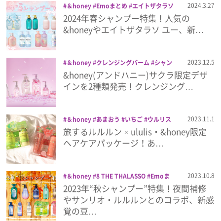
2024.3.27
＆honey
Emoまとめ
エイトザタラソ
エイトザタラソ ユー
エッセンシャル
2024年春シャンプー特集！人気の
プレゼント
キュラップ
クレージュ
シャンプー
ビ
&honeyやエイトザタラソ ユー、新…
オリス
ヘアケア
メルト
インタビュー
2023.12.5
＆honey
クレンジングバーム
シャン
プー
トリートメント
ヘアケア
桜コス
&honey(アンドハニー)サクラ限定デザ
メ
フィルム
インを2種類発売！クレンジング…
Emoメン
2023.11.1
＆honey
あまおう
いちご
ウルリス
シャインマスカット
シャンプー
トリ
旅するルルルン × ululis・&honey限定
ランキング
ートメント
フェイスパック
プレゼント
ヘアケアパッケージ！あ…
ヘアオイル
ルルルン
2023.10.8
＆honey
8 THE THALASSO
Emoま
Emo!miuとは？
とめ
hiritu
LUSH
THERATIS
YOLU
2023年“秋シャンプー”特集！夜間補修
ウルリス
サンリオ
シャンプー
ダイ
やサンリオ・ルルルンとのコラボ、新感
アン パーフェクトビューティー
トリー
免責事項
覚の豆…
トメント
ナンバーエス
ハンギョドン