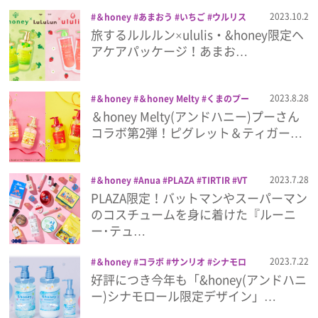
ヘアケア
ボタニスト
ルシードエル
ル
プライバシーポリシー
2023.10.2
＆honey
あまおう
いちご
ウルリス
ルルン
シャインマスカット
シャンプー
トリ
旅するルルルン×ululis・&honey限定ヘ
利用規約
ートメント
フェイスパック
ヘアオイル
アケアパッケージ！あまお…
ルルルン
お問い合わせ
2023.8.28
＆honey
＆honey Melty
くまのプー
さん
＆honey Melty(アンドハニー)プーさん
コラボ第2弾！ピグレット＆ティガー…
2023.7.28
＆honey
Anua
PLAZA
TIRTIR
VT
コスメ
スーパーマン
トムとジェリー
PLAZA限定！バットマンやスーパーマン
バットマン
メイク
ルーニー・テュー
のコスチュームを身に着けた『ルーニ
ンズ
ー･テュ…
2023.7.22
＆honey
コラボ
サンリオ
シナモロ
ール
好評につき今年も「&honey(アンドハニ
ー)シナモロール限定デザイン」…