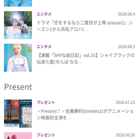
エンタメ
2026.08.4
ドラマ「恋をするなら二度目が上等 season2」シ
ーズン1から髙松アロハ(…
エンタメ
2026.08.3
【連載「SHYな絵日記」vol.31】シャイブラックの
仙波七星(せんば なな…
Present
プレゼント
2026.07.23
＜Present！＞佐藤勝利(timelesz)がアニメーショ
ン映画初主演を…
プレゼント
2026.06.26