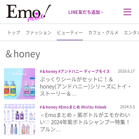
LINE友だち追加 >
トップ
ファッション
ビューティー
カフェ・グルメ
エンタ
トップ
＆honey
ファッション
2026.6.17
＆honey
アンドハニー ディープモイス
ト
アンドハニー メルティ
トイ・スト
ぷっくりシールがセットに！＆
ビューティー
ーリー
ヘアケア
モンスターズ・インク
honey(アンドハニー)シリーズにトイ・
ストーリー＆…
カフェ・グルメ
2024.5.5
＆honey
Emoまとめ
hiritu
sleek
Sleek by sarasalon
エッセンシャル
＜Emoまとめ＞紫ボトルがエモかわい
エンタメ
コスメ
シャンプー
トリートメント
プ
い♡ 2024年紫ボトルシャンプー特集！
リュスオー
プルント
ヘアケア
ヤーデ
プルン…
ン
ライフスタイル