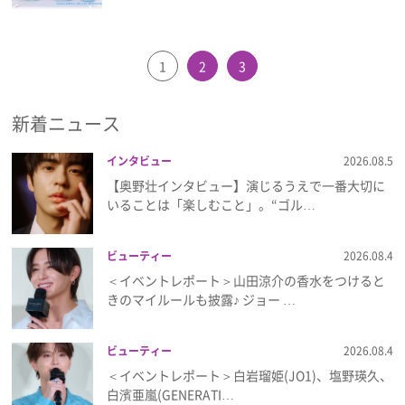
1
2
3
新着ニュース
インタビュー
2026.08.5
【奥野壮インタビュー】演じるうえで一番大切に
いることは「楽しむこと」。“ゴル…
ビューティー
2026.08.4
＜イベントレポート＞山田涼介の香水をつけると
きのマイルールも披露♪ ジョー …
ビューティー
2026.08.4
＜イベントレポート＞白岩瑠姫(JO1)、塩野瑛久、
白濱亜嵐(GENERATI…