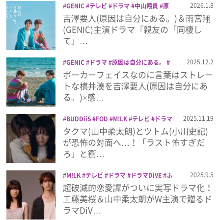
2026.1.8
GENIC
テレビ
ドラマ
中山翔貴
原
因は自分にある。
古屋呂敏
吉澤要人
吉澤要人(原因は自分にある。)＆雨宮翔
プレゼント
小方蒼介
平木幹太
親友の「同棲して」
(GENIC)主演ドラマ『親友の「同棲し
に「うん」て言うまで
読売テレビ
雨宮
て」…
翔
インタビュー
2025.12.2
GENIC
ドラマ
原因は自分にある。
吉澤要人
親友の「同棲して」に「うん」
ポーカーフェイスなのに言葉はストレー
て言うまで
読売テレビ
雨宮翔
フィルム
トな横井湊を吉澤要人(原因は自分にあ
る。)×感…
Emoメン
2025.11.19
BUDDiiS
FOD
M!LK
テレビ
ドラマ
ドラマDiVE
小川史記
山中柔太朗
悪
タクマ(山中柔太朗)とツトム(小川史記)
ランキング
いのはあなたです
読売テレビ
が恐怖の対面へ…！「ラスト怖すぎだ
ろ」と衝…
2025.9.5
M!LK
テレビ
ドラマ
ドラマDiVE
ふ
Emo!miuとは？
せでぃ
山中柔太朗
悪いのはあなたです
超破滅的恋愛譚がついに実写ドラマ化！
読売テレビ
工藤美桜＆山中柔太朗がW主演で贈るド
免責事項
ラマDiV…