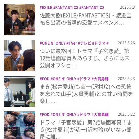
プライバシーポリシー
2025.7.3
EXILE
FANTASTICS
FANTASTICS
from EXILE TRIBE
プラチナイト
佐藤
佐藤大樹(EXILE/FANTASTICS)・渡邊圭
利用規約
大樹
恋愛禁止
日本テレビ
渡邊圭祐
祐ら出演の衝撃的恋愛サスペンス…
読売テレビ
お問い合わせ
2025.6.26
ONE N' ONLY
TVer
テレビ
ドラマ
大貫勇輔
沢村玲
読売テレビ
ついに最終回！ドラマ『子宮恋愛』第
12話場面写真＆あらすじ、さらには未
公開オフショ…
2025.5.23
FOD
ONE N' ONLY
ドラマ
大貫勇輔
子宮恋愛
沢村玲
読売テレビ
まき(松井愛莉)も恭一(沢村玲)への恐怖
を忘れて山手(大貫勇輔)との甘い時間を
楽し…
2025.5.22
FOD
ONE N' ONLY
ドラマ
大貫勇輔
子宮恋愛
沢村玲
読売テレビ
ドラマ「子宮恋愛」第7話場面写真！ま
き(松井愛莉)が恭一(沢村玲)がいない部
屋に離…