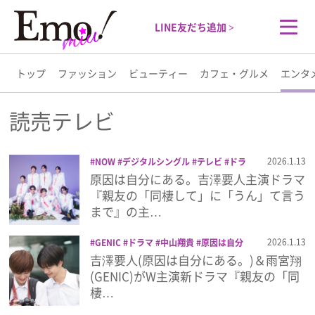
LINE友だち追加 >
トップ
ファッション
ビューティー
カフェ・グルメ
エンタ
トップ
読売テレビ
ファッション
2026.1.13
NOW
デジタルシングル
テレビ
ドラ
マ
原因は自分にある。
新曲
親友の
原因は自分にある。吉澤要人主演ドラマ
ビューティー
「同棲して」に「うん」て言うまで
読売
『親友の「同棲して」に「うん」て言う
テレビ
音楽
まで』の主…
カフェ・グルメ
2026.1.13
GENIC
ドラマ
中山翔貴
原因は自分
にある。
古屋呂敏
吉澤要人
小方蒼介
吉澤要人(原因は自分にある。)＆雨宮翔
エンタメ
親友の「同棲して」に「うん」て言うま
(GENIC)がW主演新ドラマ『親友の「同
で
読売テレビ
雨宮翔
棲…
ライフスタイル