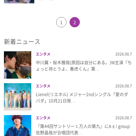
1
2
新着ニュース
エンタメ
2026.08.7
中川翼・桜木雅哉(原因は自分にある。)W主演『ち
ょっと待とうよ、春虎くん』第…
エンタメ
2026.08.7
Lienel(リエネル) メジャー2ndシングル「愛のダ
バダ」10月21日発…
エンタメ
2026.08.7
『第44回サントリー１万人の第九』にAぇ! group
佐野晶哉が合唱団代表…