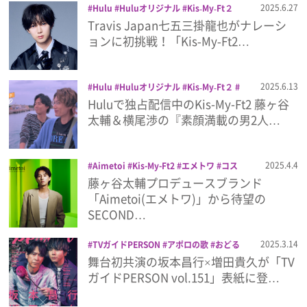
2025.6.27
Hulu
Huluオリジナル
Kis‐My‐Ft２
NAKED
Travis Japan
七五三掛龍也
Travis Japan七五三掛龍也がナレーシ
プレゼント
日本テレビ
横尾渉
藤ヶ谷太輔
ョンに初挑戦！「Kis‐My‐Ft2…
インタビュー
2025.6.13
Hulu
Huluオリジナル
Kis‐My‐Ft２
日本テレビ
横尾渉
藤ヶ谷太輔
Huluで独占配信中のKis-My-Ft2 藤ヶ谷
フィルム
太輔＆横尾渉の『素顔満載の男2人…
Emoメン
2025.4.4
Aimetoi
Kis-My-Ft2
エメトワ
コス
メ
ビューティー
ルームディフューザー
藤ヶ谷太輔プロデュースブランド
ランキング
美容
藤ヶ谷太輔
香水
「Aimetoi(エメトワ)」から待望の
SECOND…
2025.3.14
TVガイドPERSON
アポロの歌
おどる
Emo!miuとは？
夫婦
お嬢と番犬くん
ドラマ
ホリデ
舞台初共演の坂本昌行×増田貴久が「TV
イ・イン
ミュージカル
佐藤勝利
坂本
ガイドPERSON vol.151」表紙に登…
昌行
増田貴久
幸せカナコの殺し屋生活
免責事項
映画
松島聡
櫻井海音
田中圭
藤ヶ