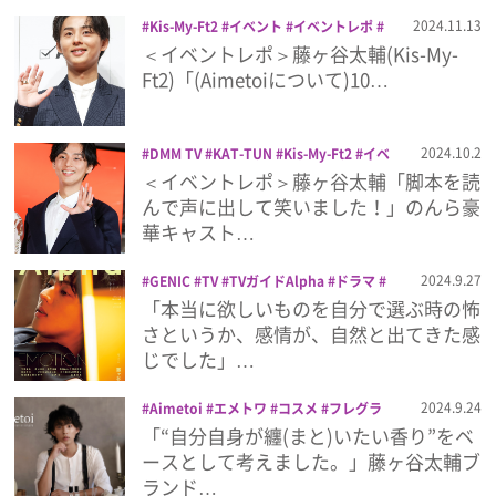
谷太輔
雑誌
プライバシーポリシー
2024.11.13
Kis-My-Ft2
イベント
イベントレポ
フレグランス
藤ヶ谷太輔
香水
＜イベントレポ＞藤ヶ谷太輔(Kis-My-
利用規約
Ft2)「(Aimetoiについて)10…
お問い合わせ
2024.10.2
DMM TV
KAT-TUN
Kis-My-Ft2
イベ
ント
イベントレポ
レポート
幸せカナ
＜イベントレポ＞藤ヶ谷太輔「脚本を読
コの殺し屋生活
藤ヶ谷太輔
んで声に出して笑いました！」のんら豪
華キャスト…
2024.9.27
GENIC
TV
TVガイドAlpha
ドラマ
二階堂高嗣
別府由来
千賀健永
和田雅
「本当に欲しいものを自分で選ぶ時の怖
成
少年忍者
尾崎匠海
斉藤壮馬
映画
さというか、感情が、自然と出てきた感
曽野舜太
松田凌
樋口幸平
正門良規
じでした」…
沢村玲
草川拓弥
藤ヶ谷太輔
週刊TV
ガイド
雑誌
髙地優吾
2024.9.24
Aimetoi
エメトワ
コスメ
フレグラ
ンス
藤ヶ谷太輔
「“自分自身が纏(まと)いたい香り”をベ
ースとして考えました。」藤ヶ谷太輔ブ
ランド…