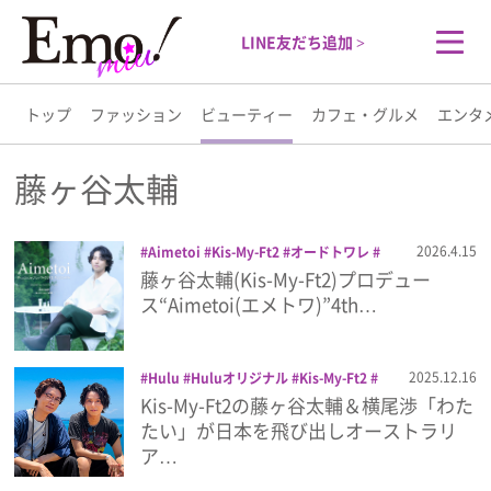
LINE友だち追加 >
トップ
ファッション
ビューティー
カフェ・グルメ
エンタ
トップ
藤ヶ谷太輔
ファッション
2026.4.15
Aimetoi
Kis-My-Ft2
オードトワレ
コスメ
パフュームオイル
ハンドクリー
藤ヶ谷太輔(Kis-My-Ft2)プロデュー
ビューティー
ム
ピオニー
美容
藤ヶ谷太輔
ス“Aimetoi(エメトワ)”4th…
カフェ・グルメ
2025.12.16
Hulu
Huluオリジナル
Kis-My-Ft2
横尾渉
藤ヶ谷太輔
Kis-My-Ft2の藤ヶ谷太輔＆横尾渉「わた
エンタメ
たい」が日本を飛び出しオーストラリ
ア…
ライフスタイル