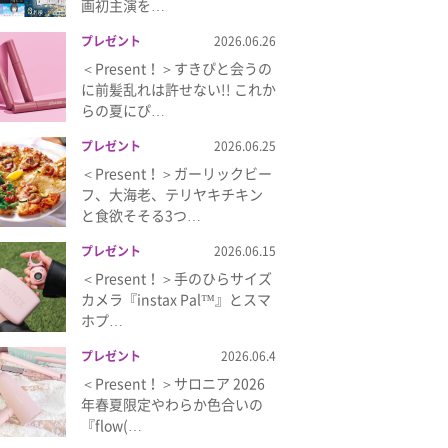
画初主演を…
プレゼント
2026.06.26
＜Present！＞すきぴと会うの
に前髪乱れは許せない!! これか
らの夏にぴ…
プレゼント
2026.06.25
＜Present！＞ガーリックビー
フ、大海老、テリヤキチキン
と食欲そそる3つ…
プレゼント
2026.06.15
＜Present！＞手のひらサイズ
カメラ『instax Pal™』とスマ
ホプ…
プレゼント
2026.06.4
＜Present！＞サロニア 2026
年春夏限定やわらか色合いの
『flow(…