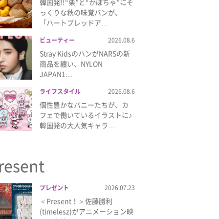
韓国発!!“栗”と“かぼちゃ”にそ
っくりな秋の味覚パンが、
「ハートブレッドア…
ビューティー
2026.08.6
Stray KidsのハンがNARSの新
商品を纏い、NYLON
JAPAN1…
ライフスタイル
2026.08.6
個性豊かなバニーたちが、カ
フェで働いているイラストに♪
韓国発の大人気キャラ…
resent
プレゼント
2026.07.23
＜Present！＞佐藤勝利
(timelesz)がアニメーション映