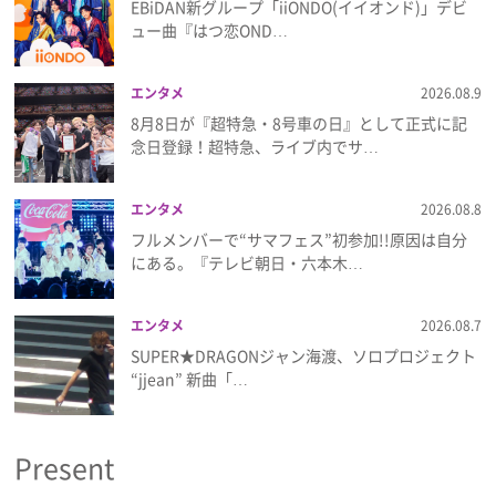
EBiDAN新グループ「iiONDO(イイオンド)」デビ
ュー曲『はつ恋OND…
エンタメ
2026.08.9
8月8日が『超特急・8号車の日』として正式に記
念日登録！超特急、ライブ内でサ…
エンタメ
2026.08.8
フルメンバーで“サマフェス”初参加!!原因は自分
にある。『テレビ朝日・六本木…
エンタメ
2026.08.7
SUPER★DRAGONジャン海渡、ソロプロジェクト
“jjean” 新曲「…
Present