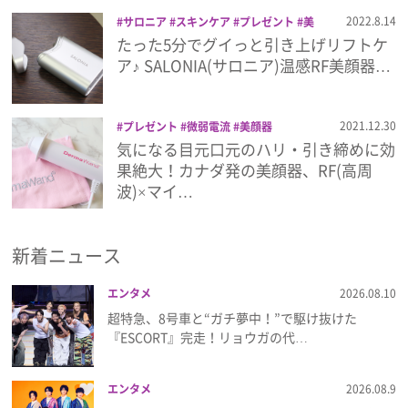
プライバシーポリシー
2022.8.14
サロニア
スキンケア
プレゼント
美
顔器
たった5分でグイっと引き上げリフトケ
利用規約
ア♪ SALONIA(サロニア)温感RF美顔器…
お問い合わせ
2021.12.30
プレゼント
微弱電流
美顔器
気になる目元口元のハリ・引き締めに効
果絶大！カナダ発の美顔器、RF(高周
波)×マイ…
新着ニュース
エンタメ
2026.08.10
超特急、8号車と“ガチ夢中！”で駆け抜けた
『ESCORT』完走！リョウガの代…
エンタメ
2026.08.9