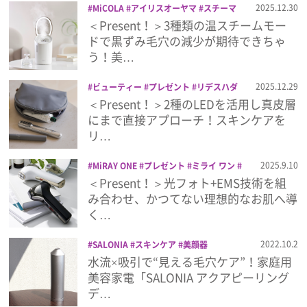
2025.12.30
MiCOLA
アイリスオーヤマ
スチーマ
ー
ビューティー
フェイススチーマー
＜Present！＞3種類の温スチームモー
プレゼント
プレゼント
美容
美容家電
美顔器
ドで黒ずみ毛穴の減少が期待できちゃ
う！美…
インタビュー
2025.12.29
ビューティー
プレゼント
リデスハダ
美容
美顔器
＜Present！＞2種のLEDを活用し真皮層
フィルム
にまで直接アプローチ！スキンケアを
リ…
Emoメン
2025.9.10
MiRAY ONE
プレゼント
ミライ ワン
美容家電
美顔器
＜Present！＞光フォト+EMS技術を組
ランキング
み合わせ、かつてない理想的なお肌へ導
く…
2022.10.2
SALONIA
スキンケア
美顔器
Emo!miuとは？
水流×吸引で“見える毛穴ケア”！家庭用
美容家電「SALONIA アクアピーリング
免責事項
デ…