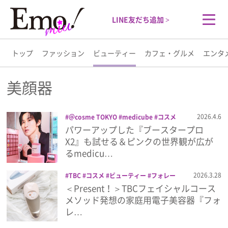
LINE友だち追加 >
トップ
ファッション
ビューティー
カフェ・グルメ
エンタ
トップ
美顔器
ファッション
2026.4.6
＠cosme TOKYO
medicube
コスメ
スキンケア
ビューティー
メディキュ
パワーアップした『ブースタープロ
ビューティー
ーブ
美容
美顔器
韓国コスメ
X2』も試せる＆ピンクの世界観が広が
るmedicu…
カフェ・グルメ
2026.3.28
TBC
コスメ
ビューティー
フォレー
ゼ PRO
プレゼント
美容
美顔器
電子
＜Present！＞TBCフェイシャルコース
エンタメ
美容器
メソッド発想の家庭用電子美容器『フォ
レ…
ライフスタイル