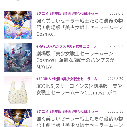
プレゼント
2023.6.1
アニメ
劇場版
映画
美少女戦士セー
ラームーン
美少女戦士セーラームーン
強く美しいセーラー戦士たちの最後の物
Cosmos
語！劇場版「美少女戦士セーラームーン
インタビュー
Cosmo…
2023.6.1
MAYLA
パンプス
美少女戦士セーラー
フィルム
ムーン
美少女戦士セーラームーン
劇場版「美少女戦士セーラームーン
Cosmos
Cosmos」華麗な5戦士のパンプスが
Emoメン
MAYLA(…
2023.5.20
3COINS
映画
美少女戦士セーラーム
ランキング
ーン
美少女戦士セーラームーンCosmos
3COINS(スリーコインズ)×劇場版「美少
雑貨
女戦士セーラームーンCosmos」がコ…
Emo!miuとは？
2023.5.11
アニメ
劇場版
映画
美少女戦士セー
ラームーン
美少女戦士セーラームーン
強く美しいセーラー戦士たちの最後の物
免責事項
Cosmos
語！劇場版「美少女戦士セーラームーン