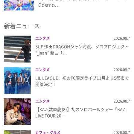
Cosmo…
プライバシーポリシー
利用規約
新着ニュース
お問い合わせ
エンタメ
2026.08.7
SUPER★DRAGONジャン海渡、ソロプロジェクト
“jjean” 新曲「…
エンタメ
2026.08.7
LIL LEAGUE、初のFC限定ライブ11月より5都市で
開催決定！
エンタメ
2026.08.7
【KAZ(数原龍友)】初のソロホールツアー『KAZ
LIVE TOUR 20…
カフェ・グルメ
2026.08.7