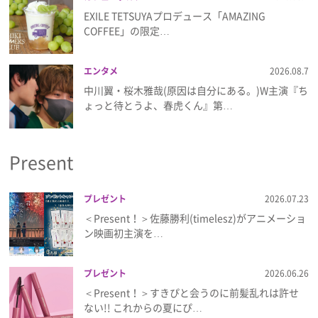
EXILE TETSUYAプロデュース「AMAZING
COFFEE」の限定…
エンタメ
2026.08.7
中川翼・桜木雅哉(原因は自分にある。)W主演『ち
ょっと待とうよ、春虎くん』第…
Present
プレゼント
2026.07.23
＜Present！＞佐藤勝利(timelesz)がアニメーショ
ン映画初主演を…
プレゼント
2026.06.26
＜Present！＞すきぴと会うのに前髪乱れは許せ
ない!! これからの夏にぴ…