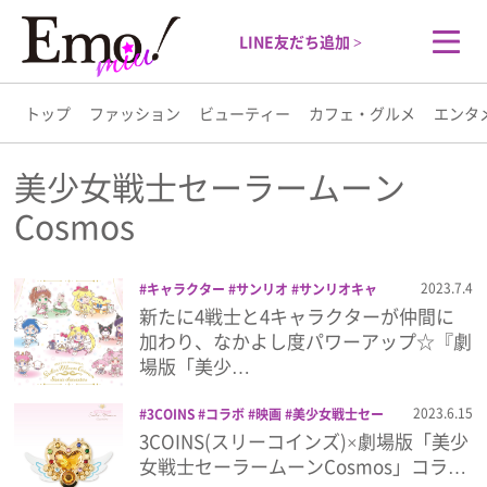
LINE友だち追加 >
トップ
ファッション
ビューティー
カフェ・グルメ
エンタ
トップ
美少女戦士セーラームーン
Cosmos
ファッション
2023.7.4
キャラクター
サンリオ
サンリオキャ
ビューティー
ラクターズ
美少女戦士セーラームーン
新たに4戦士と4キャラクターが仲間に
Cosmos
雑貨
加わり、なかよし度パワーアップ☆『劇
カフェ・グルメ
場版「美少…
エンタメ
2023.6.15
3COINS
コラボ
映画
美少女戦士セー
ラームーン
美少女戦士セーラームーン
3COINS(スリーコインズ)×劇場版「美少
Cosmos
雑貨
女戦士セーラームーンCosmos」コラ…
ライフスタイル