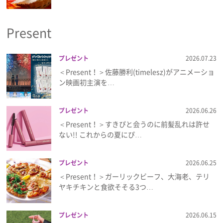
プライバシーポリシー
Present
利用規約
お問い合わせ
プレゼント
2026.07.23
＜Present！＞佐藤勝利(timelesz)がアニメーショ
ン映画初主演を…
プレゼント
2026.06.26
＜Present！＞すきぴと会うのに前髪乱れは許せ
ない!! これからの夏にぴ…
プレゼント
2026.06.25
＜Present！＞ガーリックビーフ、大海老、テリ
ヤキチキンと食欲そそる3つ…
プレゼント
2026.06.15