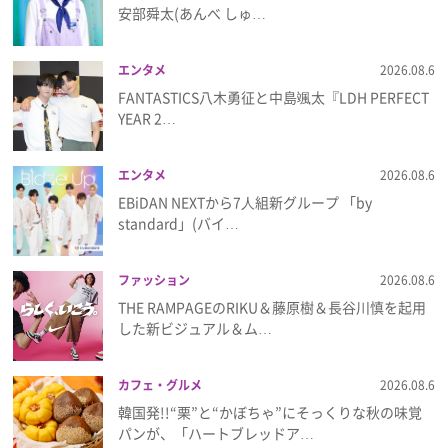
安部舜太(あんべ しゅ…
プレゼント
エンタメ
2026.08.6
インタビュー
FANTASTICS八木勇征と中島颯太『LDH PERFECT
YEAR 2…
フィルム
エンタメ
2026.08.6
EBiDAN NEXTから7⼈組新グループ 「by
standard」(バイ…
Emoメン
ランキング
ファッション
2026.08.6
THE RAMPAGEのRIKU＆藤原樹＆長谷川慎を起用
した新ビジュアル＆ム…
Emo!miuとは？
カフェ・グルメ
2026.08.6
韓国発!!“栗”と“かぼちゃ”にそっくりな秋の味覚
免責事項
パンが、「ハートブレッドア…