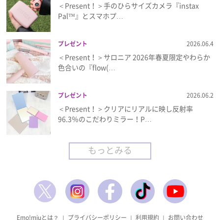
＜Present！＞手のひらサイズカメラ『instax
Pal™』とスマホプ…
プレゼント
2026.06.4
＜Present！＞サロニア 2026年春夏限定やわらか
色合いの『flow(…
プレゼント
2026.06.2
＜Present！＞クリアにリアルに映し反射率
96.3％のこだわりミラー！P…
もっとみる
Emo!miuとは？
｜
プライバシーポリシー
｜
利用規約
｜
お問い合わせ