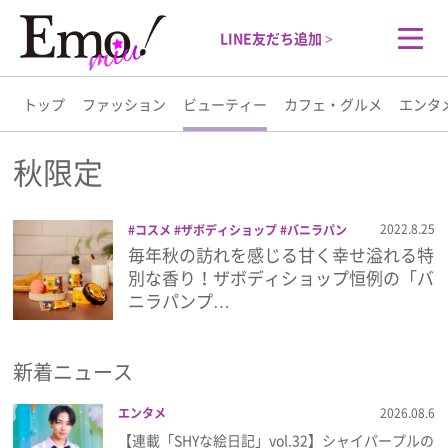
LINE友だち追加 >
トップ
ファッション
ビューティー
カフェ・グルメ
エンタ
トップ
秋限定
ファッション
2022.8.25
コスメ
ザボディショップ
バニラパン
プキン
ボディケア
秋限定
毎年秋の訪れを感じる甘く幸せ溢れる特
ビューティー
別な香り！ザボディショップ恒例の「バ
ニラパンプ…
カフェ・グルメ
新着ニュース
エンタメ
エンタメ
2026.08.6
ライフスタイル
【連載「SHYな絵日記」vol.32】シャイパープルの