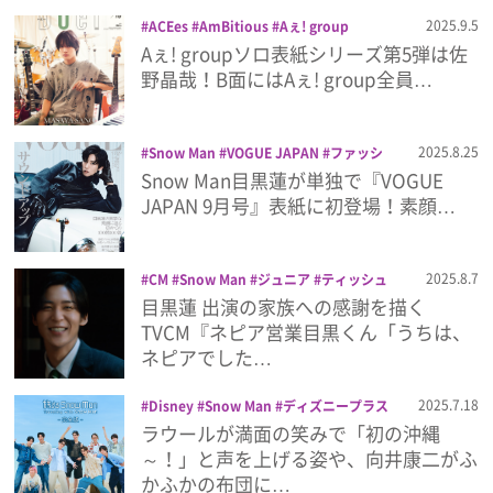
プライバシーポリシー
2025.9.5
ACEes
AmBitious
Aぇ! group
B&ZAI
Boys be
Duet
KEY TO LIT
Aぇ! groupソロ表紙シリーズ第5弾は佐
利用規約
SixTONES
Snow Man
timelesz
野晶哉！B面にはAぇ! group全員…
Travis Japan
ジェシー
ジュニア
デ
お問い合わせ
ュエット
なにわ男子
寺西拓人
少年忍
者
岡﨑彪太郎
嶋﨑斗亜
目黒蓮
2025.8.25
Snow Man
VOGUE JAPAN
ファッシ
ョン誌
目黒蓮
雑誌
Snow Man目黒蓮が単独で『VOGUE
JAPAN 9月号』表紙に初登場！素顔…
2025.8.7
CM
Snow Man
ジュニア
ティッシュ
ネピア
ネピア営業目黒くん
宮岡大愛
目黒蓮 出演の家族への感謝を描く
目黒蓮
贈るネピア
TVCM『ネピア営業目黒くん「うちは、
ネピアでした…
2025.7.18
Disney
Snow Man
ディズニープラス
トラベル・ドキュメンタリー
ラウール
ラウールが満面の笑みで「初の沖縄
佐久間大介
向井康二
宮舘涼太
岩本
～！」と声を上げる姿や、向井康二がふ
照
旅する Snow Man
深澤辰哉
渡辺翔
かふかの布団に…