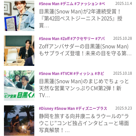
2025.11.4
Snow Man
デニム
ファッション
ベ
ストジーニスト
目黒蓮
第42回ベストジ
目黒蓮(Snow Man)が2年連続受賞！
プレゼント
ーニスト2025
『第42回ベストジーニスト2025』授
賞…
インタビュー
2025.10.28
Snow Man
Zoff
アクセサリー
アパ
レル
サングラス
ゾフ
目黒蓮
Zoffアンバサダーの目黒蓮(Snow Man)
フィルム
もサプライズ登壇！未来の目を守る第…
Emoメン
2025.10.18
Snow Man
TVCM
ティッシュ
ネピ
ア
ネピア ティシュ
目黒蓮
目黒蓮(Snow Man)のまじめでちょっと
ランキング
天然な営業マンっぷりCM第2弾！新
TV…
2025.9.23
Disney
Snow Man
ディズニープラス
Emo!miuとは？
ラウール
佐久間大介
向井康二
宮舘
静岡を旅する向井康二＆ラウールの“ラ
涼太
岩本照
旅するSnow Man
深澤辰
ウこじ”コンビ独占インタビューと場面
哉
渡辺翔太
目黒蓮
阿部亮平
免責事項
写真解禁！…