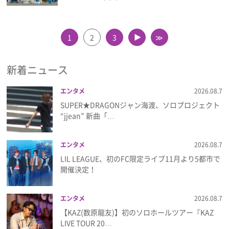
太
目黒蓮
阿部亮平
1
2
3
≫
▲
新着ニュース
エンタメ
2026.08.7
SUPER★DRAGONジャン海渡、ソロプロジェクト
“jjean” 新曲「…
エンタメ
2026.08.7
LIL LEAGUE、初のFC限定ライブ11月より5都市で
開催決定！
エンタメ
2026.08.7
【KAZ(数原龍友)】初のソロホールツアー『KAZ
LIVE TOUR 20…