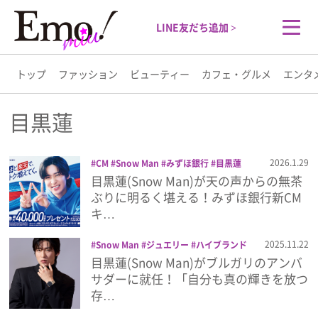
LINE友だち追加 >
トップ
ファッション
ビューティー
カフェ・グルメ
エンタ
トップ
目黒蓮
ファッション
2026.1.29
CM
Snow Man
みずほ銀行
目黒蓮
目黒蓮(Snow Man)が天の声からの無茶
ビューティー
ぶりに明るく堪える！みずほ銀行新CM
キ…
カフェ・グルメ
2025.11.22
Snow Man
ジュエリー
ハイブランド
ブルガリ
時計
目黒蓮
目黒蓮(Snow Man)がブルガリのアンバ
エンタメ
サダーに就任！「自分も真の輝きを放つ
存…
ライフスタイル