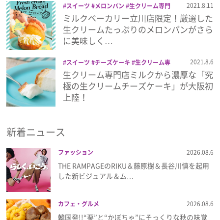
2021.8.11
スイーツ
メロンパン
生クリーム専門
店 ミルク
ミルクベーカリー立川店限定！厳選した
プレゼント
生クリームたっぷりのメロンパンがさら
に美味しく…
インタビュー
2021.8.6
スイーツ
チーズケーキ
生クリーム専
門店 ミルク
生クリーム専門店ミルクから濃厚な「究
フィルム
極の生クリームチーズケーキ」が大阪初
上陸！
Emoメン
新着ニュース
ランキング
ファッション
2026.08.6
THE RAMPAGEのRIKU＆藤原樹＆長谷川慎を起用
した新ビジュアル＆ム…
Emo!miuとは？
カフェ・グルメ
2026.08.6
免責事項
韓国発!!“栗”と“かぼちゃ”にそっくりな秋の味覚