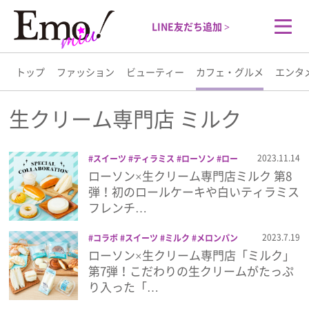
LINE友だち追加 >
トップ
ファッション
ビューティー
カフェ・グルメ
エンタ
トップ
生クリーム専門店 ミルク
ファッション
2023.11.14
スイーツ
ティラミス
ローソン
ロー
ルケーキ
生クリーム専門店 ミルク
ローソン×生クリーム専門店ミルク 第8
ビューティー
弾！初のロールケーキや白いティラミス
フレンチ…
カフェ・グルメ
2023.7.19
コラボ
スイーツ
ミルク
メロンパン
ローソン
生クリーム
生クリーム専門
ローソン×生クリーム専門店「ミルク」
エンタメ
店 ミルク
第7弾！こだわりの生クリームがたっぷ
り入った「…
ライフスタイル