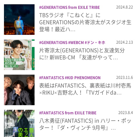
プライバシーポリシー
2024.8.22
GENERATIONS from EXILE TRIBE
TBSラジオ
こねくと
ラジオ
片寄涼
TBSラジオ『こねくと』に
利用規約
太
GENERATIONSの片寄涼太がスタジオ生
登場！最近ハ…
お問い合わせ
2024.2.13
GENERATIONS
WEBCM
ドン・キホ
ーテ
ファミリーマート
片寄涼太
片寄涼太(GENERATIONS)と友達気分
に!? 新WEB-CM 「友達がやって…
2023.11.6
FANTASTICS
KID PHENOMENON
LDH
MY (K)NIGHT マイ・ナイト
表紙はFANTASTICS、裏表紙は川村壱馬
RIKU
THE JET BOY BANGERZ
TVガ
×RIKU×吉野北人！「TVガイドda…
イド
TVガイドdan
WOLF HOWL
HARMONY
吉野北人
川村壱馬
片寄涼
太
雑誌
2023.8.4
FANTASTICS from EXILE TRIBE
GENERATIONS
PSYCHIC FEVER from
八木勇征(FANTASTICS) in ハリー・ポッ
EXILE TRIBE
RIKU
THE RAMPAGE
ター！『ダ・ヴィンチ 9月号』…
from EXILE TRIBE
WEESA
ダ・ヴィン