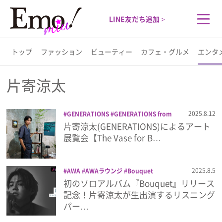
LINE友だち追加 >
トップ
ファッション
ビューティー
カフェ・グルメ
エンタ
トップ
片寄涼太
ファッション
2025.8.12
GENERATIONS
GENERATIONS from
EXILE TRIBE
The Vase for Bouquet
片寄涼太(GENERATIONS)によるアート
ビューティー
展示会
片寄涼太
展覧会【The Vase for B…
カフェ・グルメ
2025.8.5
AWA
AWAラウンジ
Bouquet
GENERATIONS
GENERATIONS from
初のソロアルバム『Bouquet』リリース
エンタメ
EXILE TRIBE
アルバム
片寄涼太
音楽
記念！片寄涼太が生出演するリスニング
パー…
ライフスタイル