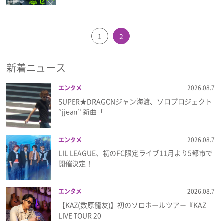
チ
ハリー・ポッター
八木勇征
大沢た
かお
木村慧人
片寄涼太
雑誌
1
2
新着ニュース
エンタメ
2026.08.7
SUPER★DRAGONジャン海渡、ソロプロジェクト
“jjean” 新曲「…
エンタメ
2026.08.7
LIL LEAGUE、初のFC限定ライブ11月より5都市で
開催決定！
エンタメ
2026.08.7
【KAZ(数原龍友)】初のソロホールツアー『KAZ
LIVE TOUR 20…