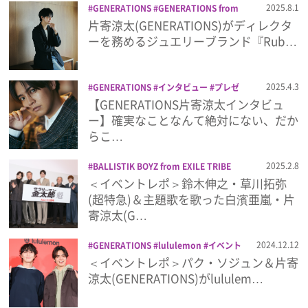
2025.8.1
GENERATIONS
GENERATIONS from
EXILE TRIBE
Ruban de bouquet
ア
片寄涼太(GENERATIONS)がディレクタ
プレゼント
クセサリー
アパレル
ジュエリー
ソロ
ーを務めるジュエリーブランド『Rub…
アルバム
ファッション
片寄涼太
音楽
インタビュー
2025.4.3
GENERATIONS
インタビュー
プレゼ
ント
片寄涼太
音楽
【GENERATIONS片寄涼太インタビュ
フィルム
ー】確実なことなんて絶対にない、だか
らこ…
Emoメン
2025.2.8
BALLISTIK BOYZ from EXILE TRIBE
GENERATIONS
GENERATIONS from
＜イベントレポ＞鈴木伸之・草川拓弥
ランキング
EXILE TRIBE
城田優
片寄涼太
白濱亜
(超特急)＆主題歌を歌った白濱亜嵐・片
嵐
草川拓弥
超特急
鈴木伸之
寄涼太(G…
2024.12.12
GENERATIONS
lululemon
イベント
Emo!miuとは？
イベントレポ
パク・ソジュン
レポー
＜イベントレポ＞パク・ソジュン＆片寄
ト
新規オープン
渋谷
片寄涼太
涼太(GENERATIONS)がlululem…
免責事項