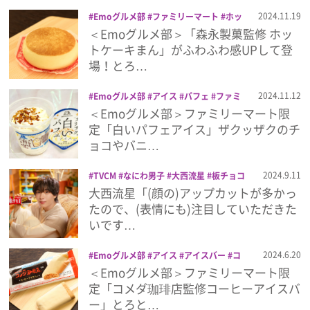
プライバシーポリシー
2024.11.19
Emoグルメ部
ファミリーマート
ホッ
トケーキ
森永製菓
＜Emoグルメ部＞「森永製菓監修 ホッ
利用規約
トケーキまん」がふわふわ感UPして登
場！とろ…
お問い合わせ
2024.11.12
Emoグルメ部
アイス
パフェ
ファミ
リーマート
森永製菓
＜Emoグルメ部＞ファミリーマート限
定「白いパフェアイス」ザクッザクのチ
ョコやバニ…
2024.9.11
TVCM
なにわ男子
大西流星
板チョコ
アイス
森永製菓
大西流星「(顔の)アップカットが多かっ
たので、(表情にも)注目していただきた
いです…
2024.6.20
Emoグルメ部
アイス
アイスバー
コ
ーヒー
コメダ珈琲店
ファミリーマート
＜Emoグルメ部＞ファミリーマート限
森永製菓
定「コメダ珈琲店監修コーヒーアイスバ
ー」とろと…