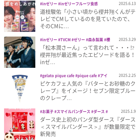
2025.6.13
inゼリー
inゼリーフルーツ食感
TVCM
ゼリー
なにわ男子
もも
巨峰
道枝駿佑「小さい頃から櫻井翔くんがテ
プレゼント
森永製菓
道枝駿佑
飲むゼリー
レビでCMしているのを見ていたので、
そのCMに…
インタビュー
2025.3.29
inゼリー
TVCM
ゼリー
森永製菓
櫻
井翔
「松本潤さーん」って言われて・・・!?
フィルム
櫻井翔が最近焦ったエピソードを語る！
inゼ…
Emoメン
2025.2.25
gelato pique cafe
pique cafe
アイ
ス
コンビニ
ザ・クレープ
ザ・クレー
ピケカフェ人気の『バターとお砂糖のク
ランキング
プ pique cafe
ジェラート ピケ
スイー
レープ』をイメージ！セブン限定ブルー
ツ
セブン
セブン-イレブン
森永製菓
のクレープ…
2025.1.9
お菓子
スマイルパンダース
ダース
Emo!miuとは？
チョコレート
森永製菓
ダース史上初のパンダ型ダース『ダース
＜スマイルパンダース＞』が数量限定で
免責事項
新発売