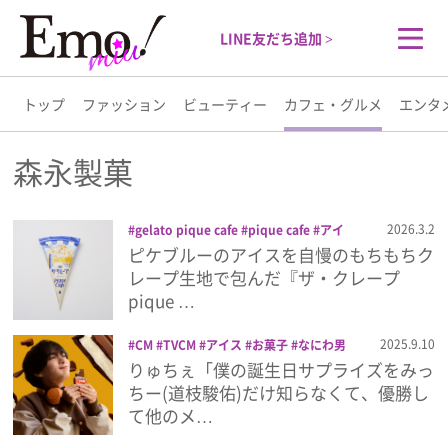
LINE友だち追加 >
トップ
ファッション
ビューティー
カフェ・グルメ
エンタ
トップ
森永製菓
ファッション
2026.3.2
gelato pique cafe
pique cafe
アイ
ス
コンビニ
ザ・クレープ
スイーツ
ピケブルーのアイスを自慢のもちもちク
ビューティー
セブン-イレブン
ピケカフェ
森永製菓
レープ生地で包んだ『ザ・クレープ
pique …
カフェ・グルメ
2025.9.10
CM
TVCM
アイス
お菓子
なにわ男
子
大西流星
板チョコアイス
森永製菓
りゅちぇ「僕の誕生日サプライズをみっ
エンタメ
ちー(道枝駿佑)だけ知らなくて、優勝し
て他のメ…
ライフスタイル