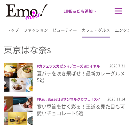
LINE友だち追加 >
トップ
ファッション
ビューティー
カフェ・グルメ
エンタ
トップ
東京ばな奈s
ファッション
2026.7.31
カフェワスガゼン
デニーズ
ロイヤル
ホスト
東京ばな奈s
夏バテを吹き飛ばせ！最新カレーグルメ
ビューティー
5選
カフェ・グルメ
2025.11.14
Paul Bassett
サンマルクカフェ
スイ
ーツ
チョコレート
ドリンク
マッテ
寒い季節を甘く彩る！王道＆見た目も可
エンタメ
MATTE
メリーチョコレート
東京ばな
愛いチョコレート5選
奈s
ライフスタイル