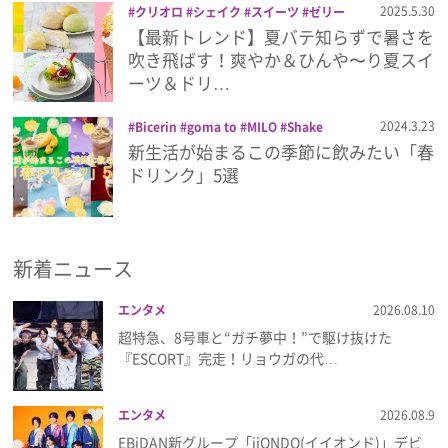
2025.5.30
クリオロ
シェイク
スイーツ
ゼリー
ソフトクリーム
ドンク
メロン
メロ
【最新トレンド】夏バテ知らずで暑さを
プレゼント
ンパン
ロイヤルホスト
京橋千疋屋
東
吹き飛ばす！爽やか＆ひんや〜り夏スイ
京ばな奈s
ーツ＆ドリ…
インタビュー
2024.3.23
Bicerin
goma to
MILO
Shake
Shack
サンマルクカフェ
チョコレート
新生活が始まるこの季節に飲みたい「春
ドリンク
ドリンク
東京ばな奈s
東京
フィルム
ドリンク」5選
ばな奈シェイク
桔梗信玄餅
桜シェイク
Emoメン
新着ニュース
ランキング
エンタメ
2026.08.10
超特急、8号車と“ガチ夢中！”で駆け抜けた
『ESCORT』完走！リョウガの代…
Emo!miuとは？
エンタメ
2026.08.9
免責事項
EBiDAN新グループ「iiONDO(イイオンド)」デビ