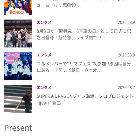
プライバシーポリシー
ュー曲『はつ恋OND…
利用規約
エンタメ
2026.08.9
8月8日が『超特急・8号車の日』として正式に記
お問い合わせ
念日登録！超特急、ライブ内でサ…
エンタメ
2026.08.8
フルメンバーで“サマフェス”初参加!!原因は自分
にある。『テレビ朝日・六本木…
エンタメ
2026.08.7
SUPER★DRAGONジャン海渡、ソロプロジェクト
“jjean” 新曲「…
Present