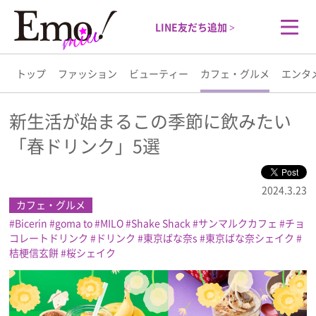
LINE友だち追加 >
トップ
ファッション
ビューティー
カフェ・グルメ
エンタ
トップ
新生活が始まるこの季節に飲みたい
「春ドリンク」5選
ファッション
ビューティー
2024.3.23
カフェ・グルメ
Bicerin
goma to
MILO
Shake Shack
サンマルクカフェ
チョ
カフェ・グルメ
コレートドリンク
ドリンク
東京ばな奈s
東京ばな奈シェイク
桔梗信玄餅
桜シェイク
エンタメ
ライフスタイル