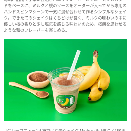
ドをベースに、ミルクと桜のソースをオーダーが入ってから専用の
ハンドスピンマシーンで⼀気に混ぜ合わせて作るシンプルなシェイ
ク。できたてのシェイクはくちどけが良く、ミルクの味わいの中に
優しい桜の香りと少し塩気を感じる味わいのため、桜餅を思わせる
ような和のフレーバーを楽しめる。
[グレープストーン] 東京ばな奈シェイク Made with MILO／450円