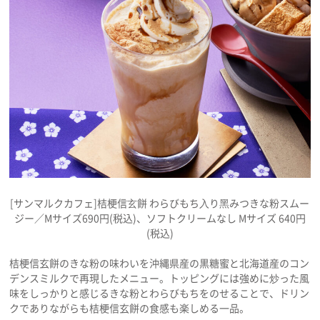
プライバシーポリシー
利用規約
お問い合わせ
[サンマルクカフェ]桔梗信⽞餅 わらびもち⼊り⿊みつきな粉スムー
ジー／Mサイズ690円(税込)、ソフトクリームなし Mサイズ 640円
(税込)
桔梗信玄餅のきな粉の味わいを沖縄県産の黒糖蜜と北海道産のコン
デンスミルクで再現したメニュー。トッピングには強めに炒った風
味をしっかりと感じるきな粉とわらびもちをのせることで、ドリン
クでありながらも桔梗信玄餅の食感も楽しめる一品。