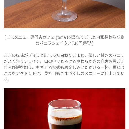
[ごまメニュー専門店カフェ goma to]黑ねりごまと自家製わらび餅
のバニラシェイク／730円(税込)
ごまの風味がぎゅっと詰まった白ねりごまと、優しい甘さのバニラ
がよく合うシェイク。口の中でとろけるやわらかさの自家製黒ごま
わらび餅を加え、もちとろ食感もお楽しみいただける⼀杯。黒ねり
ごまをアクセントに、見た目もごまづくしのメニューに仕上げてい
る。