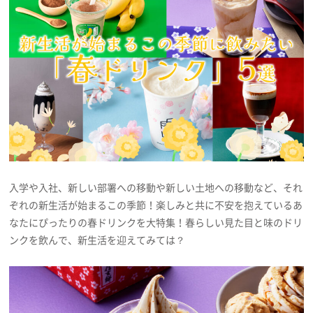
プレゼント
インタビュー
フィルム
Emoメン
入学や入社、新しい部署への移動や新しい土地への移動など、それ
ランキング
ぞれの新生活が始まるこの季節！楽しみと共に不安を抱えているあ
なたにぴったりの春ドリンクを大特集！春らしい見た目と味のドリ
ンクを飲んで、新生活を迎えてみては？
Emo!miuとは？
免責事項