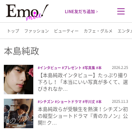
LINE友だち追加 >
トップ
ファッション
ビューティー
カフェ・グルメ
エンタ
トップ
本島純政
ファッション
2026.2.25
インタビュー
プレゼント
写真集
本
島純政
【本島純政インタビュー】たっぷり撮り
ビューティー
下ろし！「本当にいい写真が多くて、選
びきれなか…
カフェ・グルメ
2025.11.3
シチズン
ショートドラマ
平川丈
本
島純政
腕時計
青のカノン
本島純政らが受験生を熱演！シチズン初
エンタメ
の縦型ショートドラマ『青のカノン』公
開!! ク…
ライフスタイル