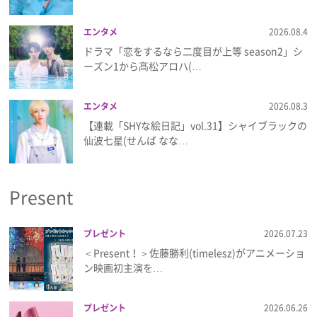
エンタメ
2026.08.4
ドラマ「恋をするなら二度目が上等 season2」シ
ーズン1から髙松アロハ(…
エンタメ
2026.08.3
【連載「SHYな絵日記」vol.31】シャイブラックの
仙波七星(せんば なな…
Present
プレゼント
2026.07.23
＜Present！＞佐藤勝利(timelesz)がアニメーショ
ン映画初主演を…
プレゼント
2026.06.26