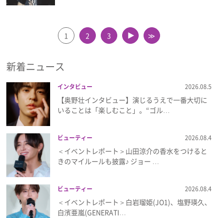
1
2
3
≫
▲
新着ニュース
インタビュー
2026.08.5
【奥野壮インタビュー】演じるうえで一番大切に
いることは「楽しむこと」。“ゴル…
ビューティー
2026.08.4
＜イベントレポート＞山田涼介の香水をつけると
きのマイルールも披露♪ ジョー …
ビューティー
2026.08.4
＜イベントレポート＞白岩瑠姫(JO1)、塩野瑛久、
白濱亜嵐(GENERATI…