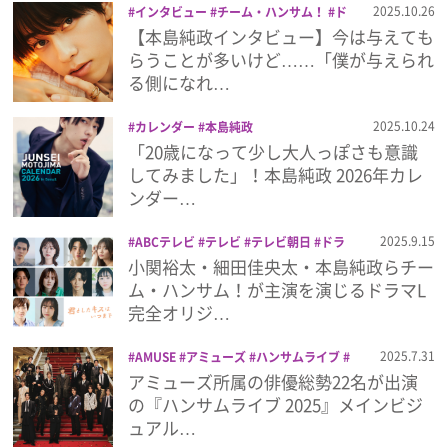
2025.10.26
インタビュー
チーム・ハンサム！
ド
ラマ
プレゼント
君としたキスはいつま
【本島純政インタビュー】今は与えても
プレゼント
でも
本島純政
らうことが多いけど……「僕が与えられ
る側になれ…
インタビュー
2025.10.24
カレンダー
本島純政
「20歳になって少し大人っぽさも意識
フィルム
してみました」！本島純政 2026年カレ
ンダー…
Emoメン
2025.9.15
ABCテレビ
テレビ
テレビ朝日
ドラ
マ
君としたキスはいつまでも
小関裕太
小関裕太・細田佳央太・本島純政らチー
ランキング
本島純政
渡部秀
猪塚健太
細田佳央
ム・ハンサム！が主演を演じるドラマL
太
青柳塁斗
完全オリジ…
2025.7.31
AMUSE
アミューズ
ハンサムライブ
Emo!miuとは？
兵頭功海
太田将熙
小関裕太
山﨑光
アミューズ所属の俳優総勢22名が出演
岩崎友泰
平間壮一
徳永智加来
新原泰
の『ハンサムライブ 2025』メインビジ
佑
本島純政
東島京
松岡広大
松島庄
免責事項
ュアル…
汰
林優大
植原卓也
水田航生
渡邊圭