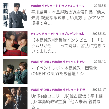
祐
溝口琢矢
猪塚健太
甲斐翔真
福崎
プライバシーポリシー
2025.6.5
UniReel
ショートドラマ
ユニリール
那由他
細田佳央太
青柳塁斗
他人未満
本島純政
平川結月・本島純政のW主演作品『他人
利用規約
未満-親愛なる疎ましい貴方-』がアジア
規模で高…
お問い合わせ
2025.5.23
インタビュー
ドラマ
プレゼント
本
島純政
関哲汰
【本島純政×関哲汰インタビュー】「も
うムリかも……って時は、哲汰に抱きつ
いてました…
2025.4.3
ONE N' ONLY
UniReel
イベント
シ
ョートドラマ
ユニリール
他人未満
本
＜イベントレポ＞本島純政・関哲汰
島純政
関哲汰
(ONE N’ ONLY)たち登壇！シ…
2025.3.17
ONE N' ONLY
UniReel
ショートドラ
マ
ユニリール
他人未満
本島純政
関
UniReel(ユニリール)独占配信！平川結
哲汰
月×本島純政W主演『他人未満-親愛な
る…