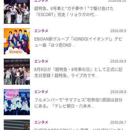
エンタメ
2026.08.10
超特急、8号車と“ガチ夢中！”で駆け抜けた
プレゼント
『ESCORT』完走！リョウガの代…
インタビュー
エンタメ
2026.08.9
EBiDAN新グループ「iiONDO(イイオンド)」デビ
ュー曲『はつ恋OND…
フィルム
エンタメ
2026.08.9
Emoメン
8月8日が『超特急・8号車の日』として正式に記
念日登録！超特急、ライブ内でサ…
ランキング
エンタメ
2026.08.8
フルメンバーで“サマフェス”初参加!!原因は自分
にある。『テレビ朝日・六本木…
Emo!miuとは？
免責事項
エンタメ
2026.08.7