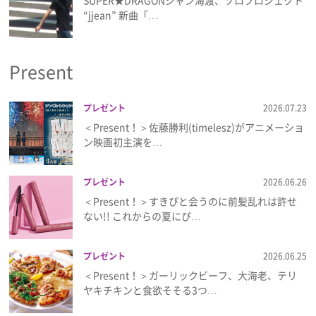
SUPER★DRAGONジャン海渡、ソロプロジェクト
プライバシーポリシー
“jjean” 新曲「…
利用規約
Present
お問い合わせ
プレゼント
2026.07.23
＜Present！＞佐藤勝利(timelesz)がアニメーショ
ン映画初主演を…
プレゼント
2026.06.26
＜Present！＞すきぴと会うのに前髪乱れは許せ
ない!! これからの夏にぴ…
プレゼント
2026.06.25
＜Present！＞ガーリックビーフ、大海老、テリ
ヤキチキンと食欲そそる3つ…