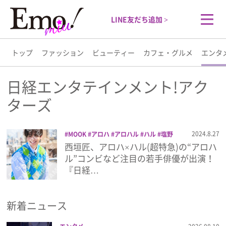
LINE友だち追加 >
トップ
ファッション
ビューティー
カフェ・グルメ
エンタ
トップ
日経エンタテインメント!アク
ターズ
ファッション
2024.8.27
MOOK
アロハ
アロハル
ハル
塩野
ビューティー
瑛久
岡宮来夢
日経エンタテインメン
西垣匠、アロハ×ハル(超特急)の“アロハ
ト!アクターズ
木戸大聖
西垣匠
超特急
ル”コンビなど注目の若手俳優が出演！
カフェ・グルメ
雑誌
『日経…
エンタメ
新着ニュース
ライフスタイル