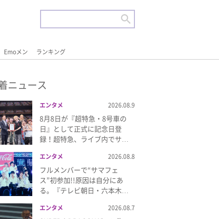
Emoメン
ランキング
着ニュース
エンタメ
2026.08.9
8月8日が『超特急・8号車の
日』として正式に記念日登
録！超特急、ライブ内でサ…
エンタメ
2026.08.8
フルメンバーで“サマフェ
ス”初参加!!原因は自分にあ
る。『テレビ朝日・六本木…
エンタメ
2026.08.7