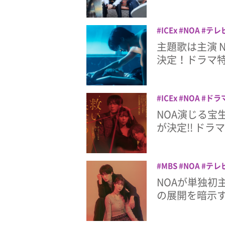
ICEx
NOA
テレ
阿久根温世
主題歌は主演 N
決定！ドラマ
ICEx
NOA
ドラ
阿久根温世
NOA演じる宝
が決定!! ドラ
MBS
NOA
テレ
NOAが単独初
の展開を暗示