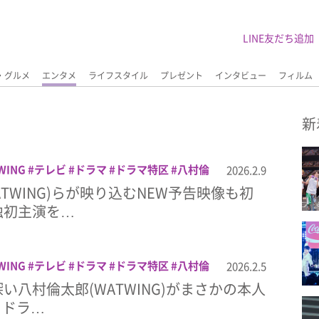
LINE友だち追加
・グルメ
エンタメ
ライフスタイル
プレゼント
インタビュー
フィルム
新
WING
テレビ
ドラマ
ドラマ特区
八村倫
2026.2.9
れ
阿久根温世
TWING)らが映り込むNEW予告映像も初
独初主演を…
WING
テレビ
ドラマ
ドラマ特区
八村倫
2026.2.5
れ
阿久根温世
い八村倫太郎(WATWING)がまさかの本人
 ドラ…