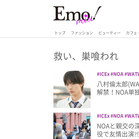
トップ
ファッション
ビューティー
カフェ
救い、巣喰われ
ICEx
NOA
WAT
太郎
救い、巣喰わ
八村倫太郎(WA
解禁！NOA単
ICEx
NOA
WAT
太郎
救い、巣喰わ
NOAと親交の深
役で友情出演?!