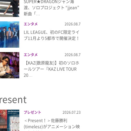
SUPER★DRAGONジャン海
渡、ソロプロジェクト “jjean”
新曲「…
エンタメ
2026.08.7
LIL LEAGUE、初のFC限定ライ
ブ11月より5都市で開催決定！
エンタメ
2026.08.7
【KAZ(数原龍友)】初のソロホ
ールツアー『KAZ LIVE TOUR
20…
resent
プレゼント
2026.07.23
＜Present！＞佐藤勝利
(timelesz)がアニメーション映