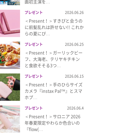
画初主演を…
プレゼント
2026.06.26
＜Present！＞すきぴと会うの
に前髪乱れは許せない!! これか
らの夏にぴ…
プレゼント
2026.06.25
＜Present！＞ガーリックビー
フ、大海老、テリヤキチキン
と食欲そそる3つ…
プレゼント
2026.06.15
＜Present！＞手のひらサイズ
カメラ『instax Pal™』とスマ
ホプ…
プレゼント
2026.06.4
＜Present！＞サロニア 2026
年春夏限定やわらか色合いの
『flow(…