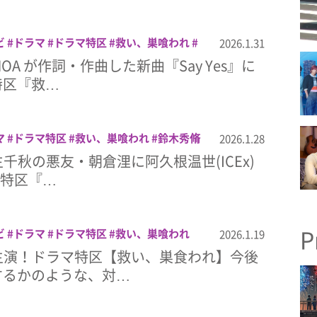
ビ
ドラマ
ドラマ特区
救い、巣喰われ
2026.1.31
OA が作詞・作曲した新曲『Say Yes』に
特区『救…
マ
ドラマ特区
救い、巣喰われ
鈴木秀脩
2026.1.28
生千秋の悪友・朝倉浬に阿久根温世(ICEx)
マ特区『…
P
ビ
ドラマ
ドラマ特区
救い、巣喰われ
2026.1.19
主演！ドラマ特区【救い、巣食われ】今後
するかのような、対…