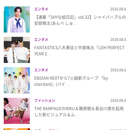
エンタメ
2026.08.6
【連載「SHYな絵日記」vol.32】シャイパープルの
安部舜太(あんべ しゅ…
エンタメ
2026.08.6
FANTASTICS八木勇征と中島颯太『LDH PERFECT
YEAR 2…
エンタメ
2026.08.6
EBiDAN NEXTから7⼈組新グループ 「by
standard」(バイ…
ファッション
2026.08.6
THE RAMPAGEのRIKU＆藤原樹＆長谷川慎を起用
した新ビジュアル＆ム…