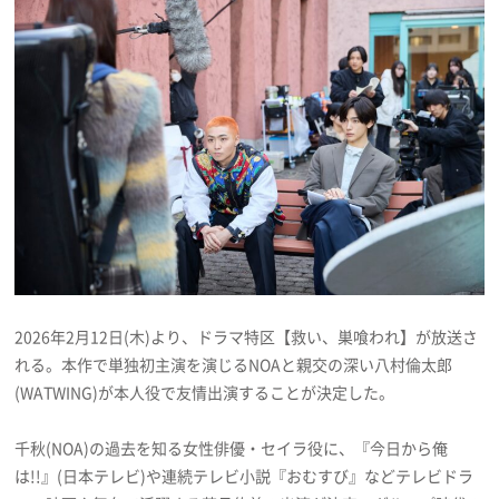
プレゼント
インタビュー
フィルム
Emoメン
ランキング
2026年2月12日(木)より、ドラマ特区【救い、巣喰われ】が放送さ
れる。本作で単独初主演を演じるNOAと親交の深い八村倫太郎
(WATWING)が本人役で友情出演することが決定した。
Emo!miuとは？
千秋(NOA)の過去を知る女性俳優・セイラ役に、『今日から俺
免責事項
は!!』(日本テレビ)や連続テレビ小説『おむすび』などテレビドラ