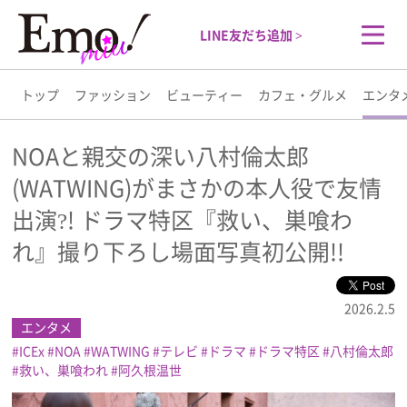
LINE友だち追加 >
トップ
ファッション
ビューティー
カフェ・グルメ
エンタ
トップ
NOAと親交の深い八村倫太郎
(WATWING)がまさかの本人役で友情
ファッション
出演?! ドラマ特区『救い、巣喰わ
ビューティー
れ』撮り下ろし場面写真初公開!!
カフェ・グルメ
2026.2.5
エンタメ
エンタメ
ICEx
NOA
WATWING
テレビ
ドラマ
ドラマ特区
八村倫太郎
救い、巣喰われ
阿久根温世
ライフスタイル