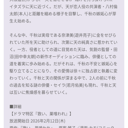
イタズラに天に近づく。だが、天が恋人役の共演者・八村倫
太郎(本人)と距離を縮める様子を目撃し、千秋の嫉妬心が芽
生え始める。
そんな中、千秋は実母である奈津美(遊井亮子)に金をせびら
れていた所を天に助けられ、次第に天の純真さに惹かれてい
く。一方、役者としての道に目覚めた天は、気鋭の監督・田
沼(田中幸太朗)の新作オーディションに臨み、俳優としての
道を着実に歩み始める。だがそれは、千秋の不安と嫉妬心を
駆り立てることになり、その愛情は徐々に独占欲と執着に変
わっていく。千秋と天の関係が深まる中で、2人の前に千秋
の過去を知る謎の俳優・セイラ(若月佑美)も現れ、千秋と天
は互いに焦燥感を募らせていく。
■詳細
【ドラマ特区『救い、巣喰われ』】
放送開始日:2026年2月12日(木)
原作:『救い、巣喰われ』 原案:琴子／漫画:カモ(コミック