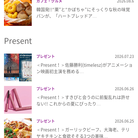
カフェ・グルメ
2026.08.6
韓国発!!“栗”と“かぼちゃ”にそっくりな秋の味覚
パンが、「ハートブレッドア…
Present
プレゼント
2026.07.23
＜Present！＞佐藤勝利(timelesz)がアニメーショ
ン映画初主演を務める…
プレゼント
2026.06.26
＜Present！＞すきぴと会うのに前髪乱れは許せ
ない!! これからの夏にぴったり…
プレゼント
2026.06.25
＜Present！＞ガーリックビーフ、大海老、テリ
ヤキチキンと食欲そそる3つの美味…