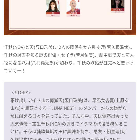
千秋(NOA)と天(阪口珠美)、2人の関係をかき乱す浬(阿久根温世)。
千秋の過去を知る謎の俳優・セイラ(若月佑美)、劇中劇で天と恋人
役になる八村(八村倫太郎)が加わり、千秋の嫉妬が狂気へと変わっ
ていくー！
＜STORY＞
駆け出しアイドルの南瀬天(阪口珠美)は、早乙女杏夏(上原あ
まね)を筆頭とする「LUNA NEST」のメンバーからの嫌がら
せに耐える日々を送っていた。そんな中、天は偶然出会った
人気俳優・宝生千秋(NOA)の導きでドラマの代役を務めるこ
とに。千秋は純粋無垢な天に興味を持ち、悪友・朝倉浬(阿
久根温世)からも、“天を落とせるか”賭けを持ち掛けられ、