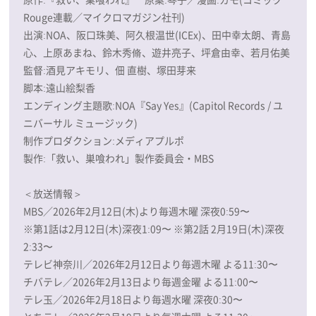
Rouge連載／マイクロマガジン社刊)
出演:NOA、阪口珠美、阿久根温世(ICEx)、田中幸太朗、青島
心、上原あまね、鈴木秀脩、遊井亮子、坪倉由幸、若月佑美
監督:酒見アキモリ、佃 直樹、塚田芽来
脚本:遠山絵梨香
エンディング主題歌:NOA『Say Yes』(Capitol Records / ユ
ニバーサル ミュージック)
制作プロダクション:メディアプルポ
製作:「救い、巣喰われ」製作委員会・MBS
＜放送情報＞
MBS／2026年2月12日(木)より毎週木曜 深夜0:59〜
※第1話は2月12日(木)深夜1:09〜 ※第2話 2月19日(木)深夜
2:33〜
テレビ神奈川／2026年2月12日より毎週木曜 よる11:30〜
チバテレ／2026年2月13日より毎週金曜 よる11:00〜
テレ玉／2026年2月18日より毎週水曜 深夜0:30〜