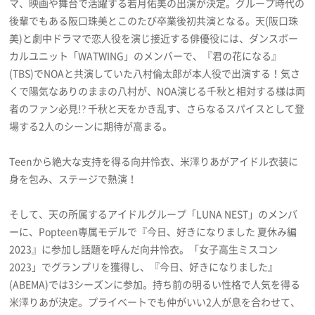
マ、映画や舞台で活躍する若月佑美の出演が決定。グループ時代の
プライバシーポリシー
後輩でもある阪口珠美とこのたび卒業後初共演となる。天(阪口珠
美)と劇中ドラマで恋人役を演じ接近する俳優役には、ダンスボー
利用規約
カルユニット「WATWING」のメンバーで、『君の花になる』
お問い合わせ
(TBS)でNOAと共演していた八村倫太郎が本人役で出演する！気さ
くで陽気なありのままの八村が、NOA演じる千秋と相対する様は両
者のファン必見!? 千秋と天をかき乱す、さらなるスパイスとして登
場する2人のシーンに期待が高まる。
Teenから絶大な支持を得る向井怜衣、米澤りあがアイドル衣装に
身を包み、ステージで熱演！
そして、天の所属するアイドルグループ「LUNA NEST」のメンバ
ーに、Popteen専属モデルで『今日、好きになりました 夏休み編
2023』に参加し話題を呼んだ向井怜衣。「女子高生ミスコン
2023」でグランプリを獲得し、『今日、好きになりました』
(ABEMA)では3シーズンに参加。持ち前の明るい性格で人気を得る
米澤りあが決定。プライベートでも仲がいい2人が息を合わせて、