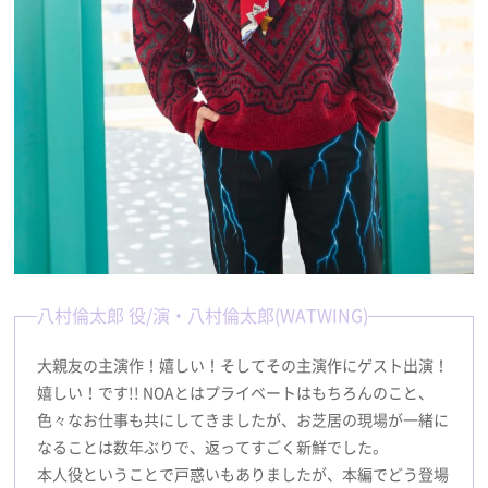
八村倫太郎 役/演・八村倫太郎(WATWING)
大親友の主演作！嬉しい！そしてその主演作にゲスト出演！
嬉しい！です!! NOAとはプライベートはもちろんのこと、
色々なお仕事も共にしてきましたが、お芝居の現場が一緒に
なることは数年ぶりで、返ってすごく新鮮でした。
本人役ということで戸惑いもありましたが、本編でどう登場