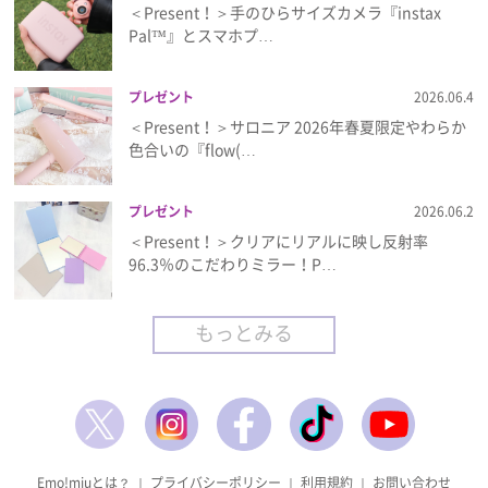
＜Present！＞手のひらサイズカメラ『instax
Pal™』とスマホプ…
プレゼント
2026.06.4
＜Present！＞サロニア 2026年春夏限定やわらか
色合いの『flow(…
プレゼント
2026.06.2
＜Present！＞クリアにリアルに映し反射率
96.3％のこだわりミラー！P…
もっとみる
Emo!miuとは？
｜
プライバシーポリシー
｜
利用規約
｜
お問い合わせ