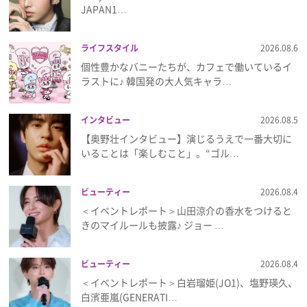
JAPAN1…
プレゼント
ライフスタイル
2026.08.6
インタビュー
個性豊かなバニーたちが、カフェで働いているイ
ラストに♪ 韓国発の大人気キャラ…
フィルム
インタビュー
2026.08.5
【奥野壮インタビュー】演じるうえで一番大切に
いることは「楽しむこと」。“ゴル…
Emoメン
ランキング
ビューティー
2026.08.4
＜イベントレポート＞山田涼介の香水をつけると
きのマイルールも披露♪ ジョー …
Emo!miuとは？
ビューティー
2026.08.4
＜イベントレポート＞白岩瑠姫(JO1)、塩野瑛久、
免責事項
白濱亜嵐(GENERATI…