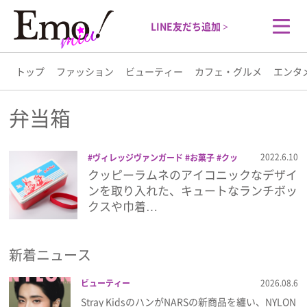
LINE友だち追加 >
トップ
ファッション
ビューティー
カフェ・グルメ
エンタ
トップ
弁当箱
ファッション
2022.6.10
ヴィレッジヴァンガード
お菓子
クッ
ピーラムネ
弁当箱
クッピーラムネのアイコニックなデザイ
ビューティー
ンを取り入れた、キュートなランチボッ
クスや巾着…
カフェ・グルメ
新着ニュース
エンタメ
ビューティー
2026.08.6
ライフスタイル
Stray KidsのハンがNARSの新商品を纏い、NYLON