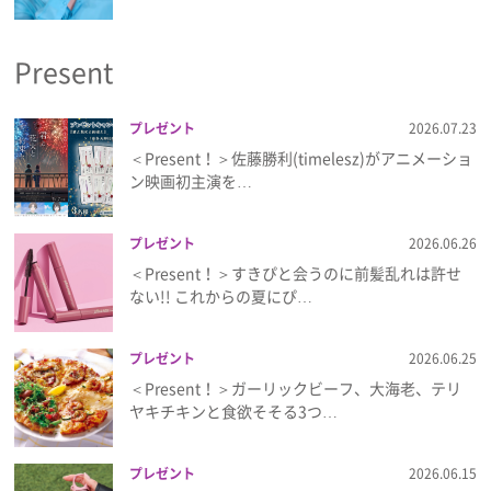
プライバシーポリシー
Present
利用規約
お問い合わせ
プレゼント
2026.07.23
＜Present！＞佐藤勝利(timelesz)がアニメーショ
ン映画初主演を…
プレゼント
2026.06.26
＜Present！＞すきぴと会うのに前髪乱れは許せ
ない!! これからの夏にぴ…
プレゼント
2026.06.25
＜Present！＞ガーリックビーフ、大海老、テリ
ヤキチキンと食欲そそる3つ…
プレゼント
2026.06.15