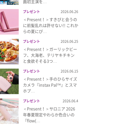
画初主演を…
プレゼント
2026.06.26
＜Present！＞すきぴと会うの
に前髪乱れは許せない!! これか
らの夏にぴ…
プレゼント
2026.06.25
＜Present！＞ガーリックビー
フ、大海老、テリヤキチキン
と食欲そそる3つ…
プレゼント
2026.06.15
＜Present！＞手のひらサイズ
カメラ『instax Pal™』とスマ
ホプ…
プレゼント
2026.06.4
＜Present！＞サロニア 2026
年春夏限定やわらか色合いの
『flow(…