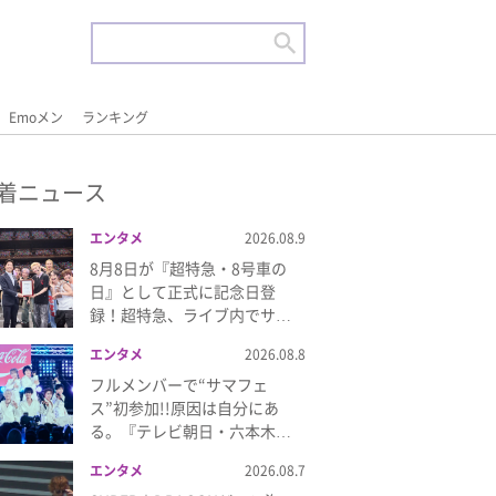
Emoメン
ランキング
着ニュース
エンタメ
2026.08.9
8月8日が『超特急・8号車の
日』として正式に記念日登
録！超特急、ライブ内でサ…
エンタメ
2026.08.8
フルメンバーで“サマフェ
ス”初参加!!原因は自分にあ
る。『テレビ朝日・六本木…
エンタメ
2026.08.7