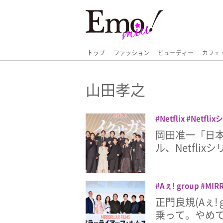
トップ
ファッション
ビューティー
カフェ
山田孝之
Netflix
Netfli
也
井浦新
伊藤英
岡田准一「日
昌大
染谷将太
濱
ル、Netfli
Aぇ! group
MIRR
加藤シゲアキ
山
正門良規(Aぇ!
乗って。やめ