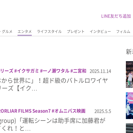
LINE友だち追加
・グルメ
エンタメ
ライフスタイル
プレゼント
インタビュー
フィルム
新
xシリーズ
イクサガミ
一ノ瀬ワタル
二宮和
2025.11.14
明
山田孝之
岡田准一
早乙女太一
東出
本から世界に」！超ド級のバトルロワイヤ
田岳
玉木宏
阿部寛
xシリーズ【イク…
ORLIAR FILMS Season7
オムニバス映画
2025.5.5
田孝之
正門良規
 group)「運転シーンは助手席に加藤君が
てくれ！と…