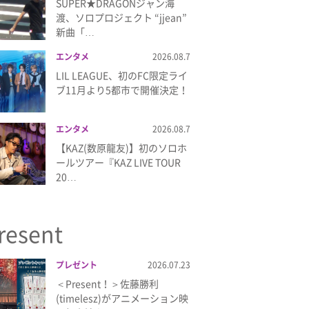
SUPER★DRAGONジャン海
渡、ソロプロジェクト “jjean”
新曲「…
エンタメ
2026.08.7
LIL LEAGUE、初のFC限定ライ
ブ11月より5都市で開催決定！
エンタメ
2026.08.7
【KAZ(数原龍友)】初のソロホ
ールツアー『KAZ LIVE TOUR
20…
resent
プレゼント
2026.07.23
＜Present！＞佐藤勝利
(timelesz)がアニメーション映