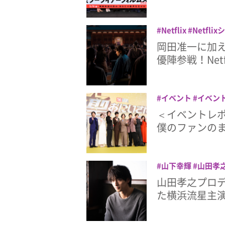
Netflix
Netfli
山田孝之
岡田准一
岡田准一に加
優陣参戦！Net
イベント
イベン
典
映画
松山ケン
＜イベントレ
藤原竜也
僕のファンの
山下幸輝
山田孝
山田孝之プロデ
た横浜流星主演