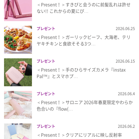
＜Present！＞すきぴと会うのに前髪乱れは許せ
ない!! これからの夏にぴ…
プレゼント
2026.06.25
＜Present！＞ガーリックビーフ、大海老、テリ
ヤキチキンと食欲そそる3つ…
プレゼント
2026.06.15
＜Present！＞手のひらサイズカメラ『instax
Pal™』とスマホプ…
プレゼント
2026.06.4
＜Present！＞サロニア 2026年春夏限定やわらか
色合いの『flow(…
プレゼント
2026.06.2
＜Present！＞クリアにリアルに映し反射率