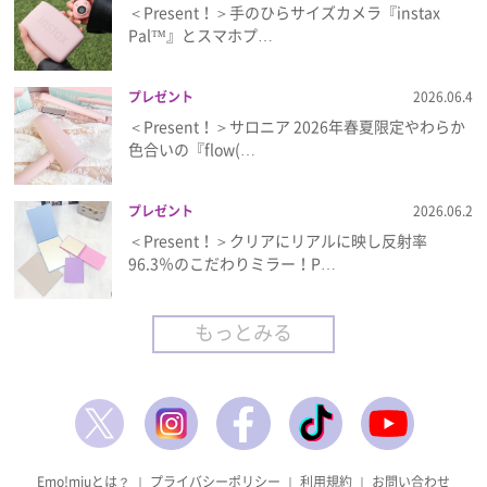
＜Present！＞手のひらサイズカメラ『instax
Pal™』とスマホプ…
プレゼント
2026.06.4
＜Present！＞サロニア 2026年春夏限定やわらか
色合いの『flow(…
プレゼント
2026.06.2
＜Present！＞クリアにリアルに映し反射率
96.3％のこだわりミラー！P…
もっとみる
Emo!miuとは？
｜
プライバシーポリシー
｜
利用規約
｜
お問い合わせ