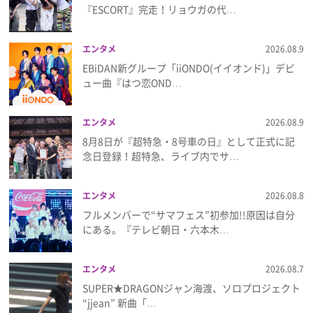
『ESCORT』完走！リョウガの代…
プレゼント
エンタメ
2026.08.9
インタビュー
EBiDAN新グループ「iiONDO(イイオンド)」デビ
ュー曲『はつ恋OND…
フィルム
エンタメ
2026.08.9
8月8日が『超特急・8号車の日』として正式に記
念日登録！超特急、ライブ内でサ…
Emoメン
ランキング
エンタメ
2026.08.8
フルメンバーで“サマフェス”初参加!!原因は自分
にある。『テレビ朝日・六本木…
Emo!miuとは？
エンタメ
2026.08.7
SUPER★DRAGONジャン海渡、ソロプロジェクト
免責事項
“jjean” 新曲「…