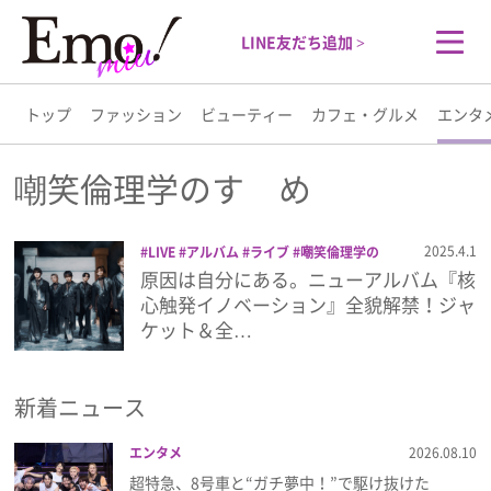
LINE友だち追加 >
トップ
ファッション
ビューティー
カフェ・グルメ
エンタ
トップ
嘲笑倫理学のすゝめ
ファッション
2025.4.1
LIVE
アルバム
ライブ
嘲笑倫理学の
すゝめ
核心触発イノベーション
音楽
原因は自分にある。ニューアルバム『核
ビューティー
心触発イノベーション』全貌解禁！ジャ
ケット＆全…
カフェ・グルメ
新着ニュース
エンタメ
エンタメ
2026.08.10
ライフスタイル
超特急、8号車と“ガチ夢中！”で駆け抜けた