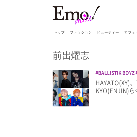
トップ
ファッション
ビューティー
カフェ
前出燿志
BALLISTIK BOYZ
BUDDiiS
ENJIN
HAYATO(XY
LEAGUE from EXIL
KYO(ENJIN)
SOL
TAGRIGHT
テリー
マダミスシ
出燿志
劇団EXILE
村颯太
櫻井佑樹
弥
龍宮城