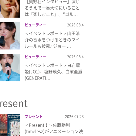
【奥野壮インタビュー】演じ
るうえで一番大切にいること
は「楽しむこと」。“ゴル…
ビューティー
2026.08.4
＜イベントレポート＞山田涼
介の香水をつけるときのマイ
ルールも披露♪ ジョー …
ビューティー
2026.08.4
＜イベントレポート＞白岩瑠
姫(JO1)、塩野瑛久、白濱亜嵐
(GENERATI…
resent
プレゼント
2026.07.23
＜Present！＞佐藤勝利
(timelesz)がアニメーション映