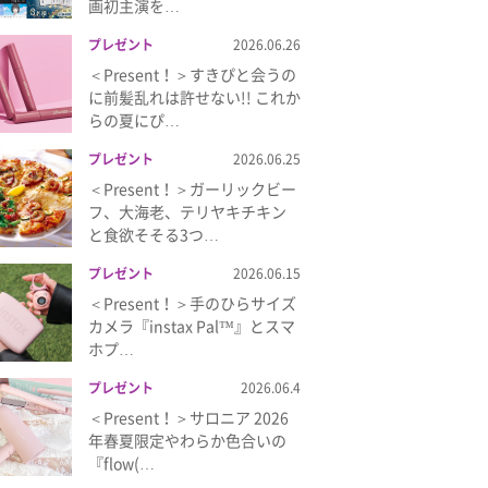
画初主演を…
プレゼント
2026.06.26
＜Present！＞すきぴと会うの
に前髪乱れは許せない!! これか
らの夏にぴ…
プレゼント
2026.06.25
＜Present！＞ガーリックビー
フ、大海老、テリヤキチキン
と食欲そそる3つ…
プレゼント
2026.06.15
＜Present！＞手のひらサイズ
カメラ『instax Pal™』とスマ
ホプ…
プレゼント
2026.06.4
＜Present！＞サロニア 2026
年春夏限定やわらか色合いの
『flow(…