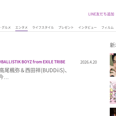
LINE友だち追加
・グルメ
エンタメ
ライフスタイル
プレゼント
インタビュー
フィルム
新
BALLISTIK BOYZ from EXILE TRIBE
2026.4.20
HAYATO
KYO
LIL LEAGUE
LIL
)、高尾楓弥＆西田祥(BUDDiiS)、
E TRIBE
MATSURI
RYONO
SHOW-WA
ら今…
THE TRUE PIECE
TOY
XY
マーダーミス
アター
りきまる
中村竜大
佐藤瑠雅
前
山田晃大
岩城星那
松尾樹
松本大輝
植
百田隼麻
舞台
藤田ハル
西田祥
高尾楓