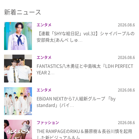
新着ニュース
プレゼント
エンタメ
2026.08.6
インタビュー
【連載「SHYな絵日記」vol.32】シャイパープルの
安部舜太(あんべ しゅ…
フィルム
エンタメ
2026.08.6
FANTASTICS八木勇征と中島颯太『LDH PERFECT
Emoメン
YEAR 2…
ランキング
エンタメ
2026.08.6
EBiDAN NEXTから7⼈組新グループ 「by
standard」(バイ…
Emo!miuとは？
ファッション
2026.08.6
免責事項
THE RAMPAGEのRIKU＆藤原樹＆長谷川慎を起用
した新ビジュアル＆ム…