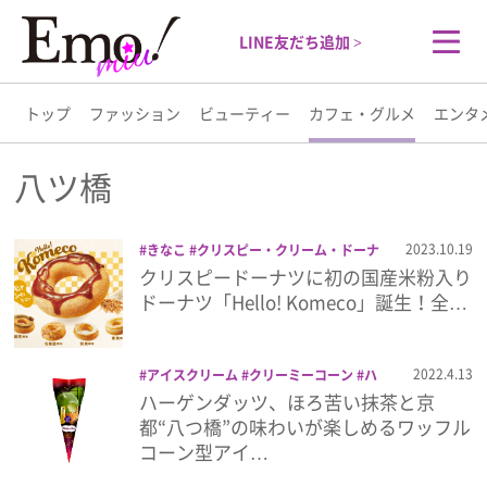
LINE友だち追加 >
トップ
ファッション
ビューティー
カフェ・グルメ
エンタ
トップ
八ツ橋
ファッション
2023.10.19
きなこ
クリスピー・クリーム・ドーナ
ツ
スイーツ
チーズ
ドーナツ
みたら
クリスピードーナツに初の国産米粉入り
ビューティー
し
八ツ橋
栗
ドーナツ「Hello! Komeco」誕生！全…
カフェ・グルメ
2022.4.13
アイスクリーム
クリーミーコーン
ハ
ーゲンダッツ
八ツ橋
抹茶
新商品
ハーゲンダッツ、ほろ苦い抹茶と京
エンタメ
都“八つ橋”の味わいが楽しめるワッフル
コーン型アイ…
ライフスタイル