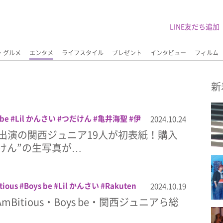
LINE友だち追加
・グルメ
エンタメ
ライフスタイル
プレゼント
インタビュー
フィルム
新
 be
Lil かんさい
つだけん
亀井海聖
伊
2024.10.24
吉川太郎
大内リオン
大西風雅
山中一輝
出演の関西ジュニア19人が初表紙！購入
﨑彪太郎
嶋﨑斗亜
年下彼氏2
月刊TVガイ
けん”の生写真が…
蓮王
池川侑希弥
津田健次郎
浦陸斗
渡
真弓孟之
西村拓哉
角紳太郎
関西ジュニ
tious
Boys be
Lil かんさい
Rakuten
2024.10.19
ard
Rakuten GirlsAward 2024
AmBitious・Boys be・関西ジュニアら総
ward 2024 AUTUMN/WINTER
ガルアワ
テ
篤志
元重瑛翔
吉川太郎
大西風雅
岡野