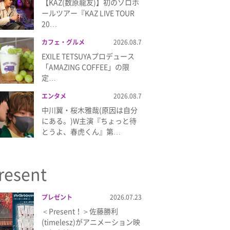
【KAZ(数原龍友)】初のソロホ
ールツアー『KAZ LIVE TOUR
20…
カフェ・グルメ
2026.08.7
EXILE TETSUYAプロデュース
「AMAZING COFFEE」の限
定…
エンタメ
2026.08.7
中川翼・桜木雅哉(原因は自分
にある。)W主演『ちょっと待
とうよ、春虎くん』第…
resent
プレゼント
2026.07.23
＜Present！＞佐藤勝利
(timelesz)がアニメーション映