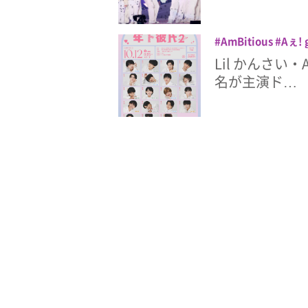
すこやか
年下彼氏
角紳太郎
関西ジュ
AmBitious
Aぇ! 
さい
ドラマ
なに
Lil かんさい・
川太郎
大内リオン
名が主演ド…
彪太郎
嶋﨑斗亜
浦陸斗
渡邉大我
配信ドラマ
関西ジ