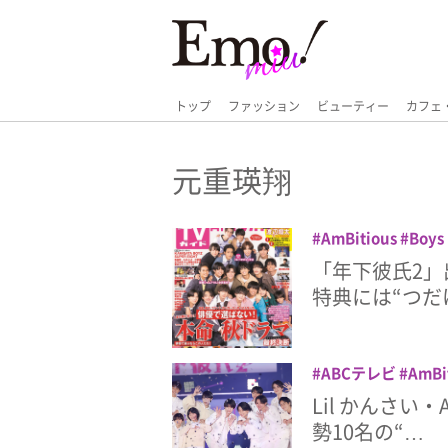
トップ
ファッション
ビューティー
カフェ
元重瑛翔
AmBitious
Boys
藤篤志
元重瑛翔
「年下彼氏2」
岡野すこやか
岡
特典には“つだ
ド
森ケイン
永岡
邉大我
當間琉巧
ア
ABCテレビ
AmBi
Rakuten GirlsAw
Lil かんさい・
Rakuten GirlsA
勢10名の“…
レビ
ドラマ
伊藤