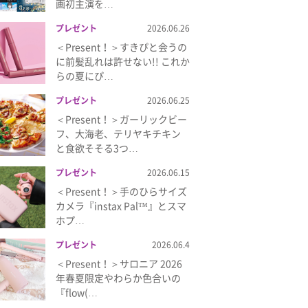
画初主演を…
プレゼント
2026.06.26
＜Present！＞すきぴと会うの
に前髪乱れは許せない!! これか
らの夏にぴ…
プレゼント
2026.06.25
＜Present！＞ガーリックビー
フ、大海老、テリヤキチキン
と食欲そそる3つ…
プレゼント
2026.06.15
＜Present！＞手のひらサイズ
カメラ『instax Pal™』とスマ
ホプ…
プレゼント
2026.06.4
＜Present！＞サロニア 2026
年春夏限定やわらか色合いの
『flow(…