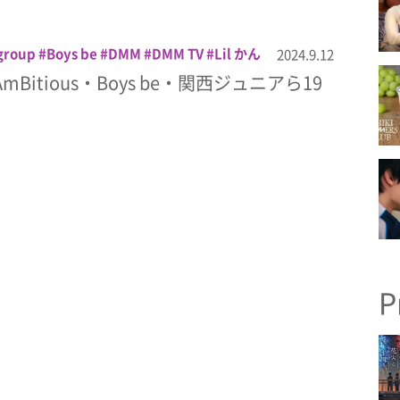
2
森ケイン
浦陸斗
渡邉大我
當間琉巧
ニア
group
Boys be
DMM
DMM TV
Lil かん
2024.9.12
わ男子
亀井海聖
伊藤篤志
元重瑛翔
吉
AmBitious・Boys be・関西ジュニアら19
大西風雅
山中一輝
岡野すこやか
岡﨑
年下彼氏2
森ケイン
永岡蓮王
池川侑希弥
當間琉巧
真弓孟之
西村拓哉
角紳太郎
ュニア
P