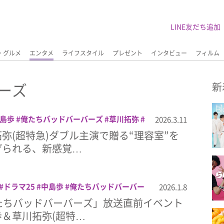
LINE友だち追加
・グルメ
エンタメ
ライフスタイル
プレゼント
インタビュー
フィルム
ーズ
新
島歩
俺たちバッドバーバーズ
草川拓弥
2026.3.11
弥(超特急)ダブル主演で贈る“理容室”を
げられる、新感覚…
ドラマ25
中島歩
俺たちバッドバーバー
2026.1.8
急
高良健吾
たちバッドバーバーズ」放送直前イベント
＆草川拓弥(超特…