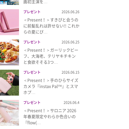
画初主演を…
プレゼント
2026.06.26
＜Present！＞すきぴと会うの
に前髪乱れは許せない!! これか
らの夏にぴ…
プレゼント
2026.06.25
＜Present！＞ガーリックビー
フ、大海老、テリヤキチキン
と食欲そそる3つ…
プレゼント
2026.06.15
＜Present！＞手のひらサイズ
カメラ『instax Pal™』とスマ
ホプ…
プレゼント
2026.06.4
＜Present！＞サロニア 2026
年春夏限定やわらか色合いの
『flow(…