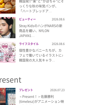
韓国発!!“栗”と“かぼちゃ”にそ
っくりな秋の味覚パンが、
「ハートブレッドア…
ビューティー
2026.08.6
Stray KidsのハンがNARSの新
商品を纏い、NYLON
JAPAN1…
ライフスタイル
2026.08.6
個性豊かなバニーたちが、カ
フェで働いているイラストに♪
韓国発の大人気キャラ…
resent
プレゼント
2026.07.23
＜Present！＞佐藤勝利
(timelesz)がアニメーション映