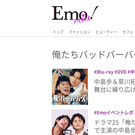
トップ
ファッション
ビューティー
カフェ
俺たちバッドバーバ
Blu-ray
DVD
中
超特急
中島歩＆草川拓
舞台に繰り広
Emoイベントレポ
ズ
草川拓弥
超特
ドラマ25「俺
で主演の中島歩