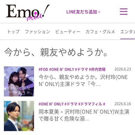
LINE友だち追加 >
トップ
ファッション
ビューティー
カフェ・グルメ
エンタ
トップ
今から、親友やめようか。
ファッション
2026.6.23
FOD
ONE N' ONLY
ドラマ
井内悠陽
今から、親友やめようか。
沢村玲
今から、親友やめようか。沢村玲(ONE
ビューティー
N’ ONLY)主演ドラマ『今…
カフェ・グルメ
2026.6.16
ONE N' ONLY
ドラマ
ドラマフィル
井内悠陽
今から、親友やめようか。
沢
岡本夏美 × 沢村玲(ONE N’ ONLY)W主演
エンタメ
村玲
で贈る甘く危険な溺…
ライフスタイル