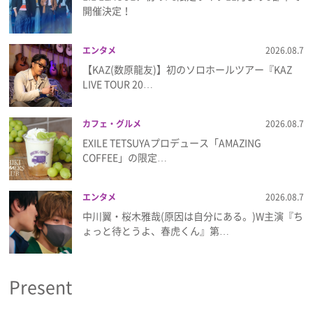
プライバシーポリシー
開催決定！
利用規約
エンタメ
2026.08.7
【KAZ(数原龍友)】初のソロホールツアー『KAZ
お問い合わせ
LIVE TOUR 20…
カフェ・グルメ
2026.08.7
EXILE TETSUYAプロデュース「AMAZING
COFFEE」の限定…
エンタメ
2026.08.7
中川翼・桜木雅哉(原因は自分にある。)W主演『ち
ょっと待とうよ、春虎くん』第…
Present