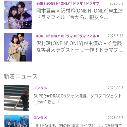
2026.6.3
MBS
ONE N' ONLY
ドラマ
ドラマフ
ィル
井内悠陽
今から、親友やめよう
岡本夏美 × 沢村玲(ONE N’ ONLY )W主演
プレゼント
か。
沢村玲
ドラマフィル『今から、親友や…
インタビュー
2026.5.22
ONE N' ONLY
ドラマ
ドラマフィル
今から、親友やめようか。
沢村玲
沢村玲(ONE N’ ONLY)が主演の甘く危険
フィルム
な等身大ラブストーリー作！ドラマフ…
Emoメン
新着ニュース
ランキング
エンタメ
2026.08.7
SUPER★DRAGONジャン海渡、ソロプロジェクト
“jjean” 新曲「…
Emo!miuとは？
エンタメ
2026.08.7
免責事項
LIL LEAGUE、初のFC限定ライブ11月より5都市で