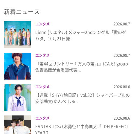
新着ニュース
プレゼント
エンタメ
2026.08.7
インタビュー
Lienel(リエネル) メジャー2ndシングル「愛のダ
バダ」10月21日発…
フィルム
エンタメ
2026.08.7
『第44回サントリー１万人の第九』にAぇ! group
Emoメン
佐野晶哉が合唱団代表…
ランキング
エンタメ
2026.08.6
【連載「SHYな絵日記」vol.32】シャイパープルの
安部舜太(あんべ しゅ…
Emo!miuとは？
エンタメ
2026.08.6
免責事項
FANTASTICS八木勇征と中島颯太『LDH PERFECT
YEAR 2…