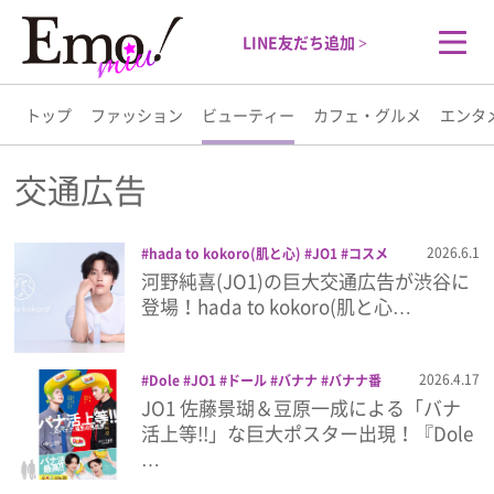
LINE友だち追加 >
トップ
ファッション
ビューティー
カフェ・グルメ
エンタ
トップ
交通広告
ファッション
2026.6.1
hada to kokoro(肌と心)
JO1
コスメ
スキンケア
ポップアップ
交通広告
河野純喜(JO1)の巨大交通広告が渋谷に
ビューティー
河野純喜
登場！hada to kokoro(肌と心…
カフェ・グルメ
2026.4.17
Dole
JO1
ドール
バナナ
バナナ番
長
バナ活上等!!
フルーツ
交通広告
JO1 佐藤景瑚＆豆原一成による「バナ
エンタメ
佐藤景瑚
豆原一成
活上等!!」な巨大ポスター出現！『Dole
…
ライフスタイル