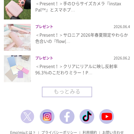
＜Present！＞手のひらサイズカメラ『instax
Pal™』とスマホプ…
プレゼント
2026.06.4
＜Present！＞サロニア 2026年春夏限定やわらか
色合いの『flow(…
プレゼント
2026.06.2
＜Present！＞クリアにリアルに映し反射率
96.3％のこだわりミラー！P…
もっとみる
Emo!miuとは？
｜
プライバシーポリシー
｜
利用規約
｜
お問い合わせ