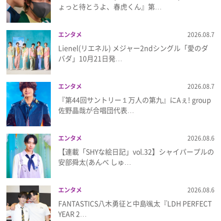
ょっと待とうよ、春虎くん』第…
プレゼント
エンタメ
2026.08.7
インタビュー
Lienel(リエネル) メジャー2ndシングル「愛のダ
バダ」10月21日発…
フィルム
エンタメ
2026.08.7
『第44回サントリー１万人の第九』にAぇ! group
佐野晶哉が合唱団代表…
Emoメン
ランキング
エンタメ
2026.08.6
【連載「SHYな絵日記」vol.32】シャイパープルの
安部舜太(あんべ しゅ…
Emo!miuとは？
エンタメ
2026.08.6
FANTASTICS八木勇征と中島颯太『LDH PERFECT
免責事項
YEAR 2…