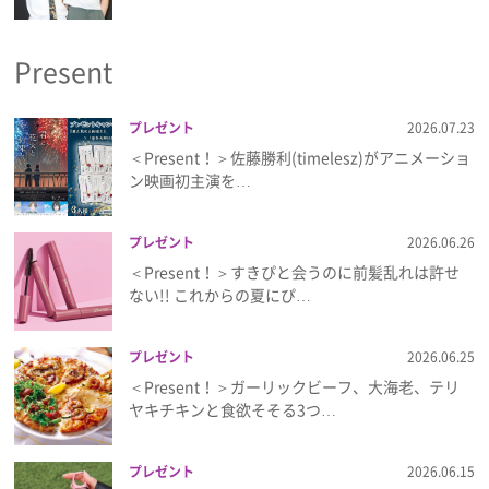
プライバシーポリシー
Present
利用規約
お問い合わせ
プレゼント
2026.07.23
＜Present！＞佐藤勝利(timelesz)がアニメーショ
ン映画初主演を…
プレゼント
2026.06.26
＜Present！＞すきぴと会うのに前髪乱れは許せ
ない!! これからの夏にぴ…
プレゼント
2026.06.25
＜Present！＞ガーリックビーフ、大海老、テリ
ヤキチキンと食欲そそる3つ…
プレゼント
2026.06.15