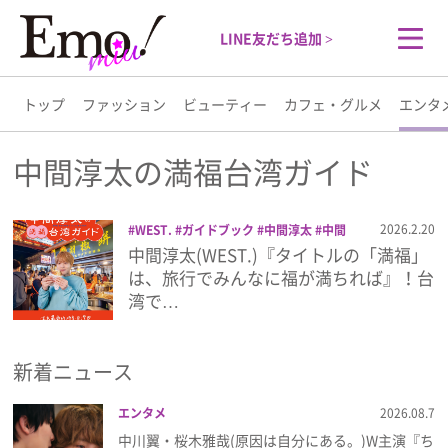
LINE友だち追加 >
トップ
ファッション
ビューティー
カフェ・グルメ
エンタ
トップ
中間淳太の満福台湾ガイド
ファッション
2026.2.20
WEST.
ガイドブック
中間淳太
中間
淳太の満福台湾ガイド
台湾
中間淳太(WEST.)『タイトルの「満福」
ビューティー
は、旅行でみんなに福が満ちれば』！台
湾で…
カフェ・グルメ
新着ニュース
エンタメ
エンタメ
2026.08.7
ライフスタイル
中川翼・桜木雅哉(原因は自分にある。)W主演『ち