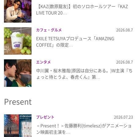
プライバシーポリシー
【KAZ(数原龍友)】初のソロホールツアー『KAZ
LIVE TOUR 20…
利用規約
カフェ・グルメ
2026.08.7
お問い合わせ
EXILE TETSUYAプロデュース「AMAZING
COFFEE」の限定…
エンタメ
2026.08.7
中川翼・桜木雅哉(原因は自分にある。)W主演『ち
ょっと待とうよ、春虎くん』第…
Present
プレゼント
2026.07.23
＜Present！＞佐藤勝利(timelesz)がアニメーショ
ン映画初主演を…