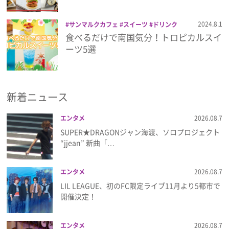
プレゼント
2024.8.1
サンマルクカフェ
スイーツ
ドリンク
トロピカル
トロピカルスイーツ
マム
食べるだけで南国気分！トロピカルスイ
アンドポップス ジェラート
ル パン ドゥ
ーツ5選
インタビュー
ジョエル・ロブション
ロイヤルホスト
千疋屋
フィルム
新着ニュース
Emoメン
エンタメ
2026.08.7
SUPER★DRAGONジャン海渡、ソロプロジェクト
“jjean” 新曲「…
ランキング
エンタメ
2026.08.7
LIL LEAGUE、初のFC限定ライブ11月より5都市で
Emo!miuとは？
開催決定！
免責事項
エンタメ
2026.08.7