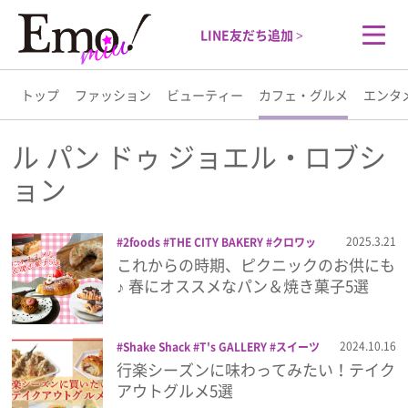
LINE友だち追加 >
トップ
ファッション
ビューティー
カフェ・グルメ
エンタ
トップ
ル パン ドゥ ジョエル・ロブシ
ョン
ファッション
2025.3.21
2foods
THE CITY BAKERY
クロワッ
ビューティー
サン
ケーキ
サンマルクカフェ
スイー
これからの時期、ピクニックのお供にも
ツ
ドンク
パン
マフィン
ル パン ドゥ
♪ 春にオススメなパン＆焼き菓子5選
カフェ・グルメ
ジョエル・ロブション
エンタメ
2024.10.16
Shake Shack
T's GALLERY
スイーツ
パン
ハンバーガー
ル パン ドゥ ジョ
行楽シーズンに味わってみたい！テイク
エル・ロブション
天丼
天丼てんや
新
アウトグルメ5選
ライフスタイル
潟ゆのたに 心亭