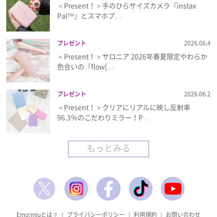
＜Present！＞手のひらサイズカメラ『instax
Pal™』とスマホプ…
プレゼント
2026.06.4
＜Present！＞サロニア 2026年春夏限定やわらか
色合いの『flow(…
プレゼント
2026.06.2
＜Present！＞クリアにリアルに映し反射率
96.3％のこだわりミラー！P…
もっとみる
Emo!miuとは？
｜
プライバシーポリシー
｜
利用規約
｜
お問い合わせ