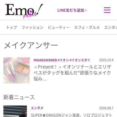
LINE友だち追加 >
トップ
ファッション
ビューティー
カフェ・グルメ
エンタ
トップ
メイクアンサー
ファッション
2025.10.4
MAKEANSWER
イオン
イオンスタイ
ル
エリザベス
コスメ
ビューティー
＜Present！＞イオンリテールとエリザ
ビューティー
プレゼント
ベースメイク
メイク
メイ
ベスがタッグを組んだ“欲張りなメイク
クアンサー
美容
悩み…
カフェ・グルメ
新着ニュース
エンタメ
エンタメ
2026.08.7
ライフスタイル
SUPER★DRAGONジャン海渡、ソロプロジェクト