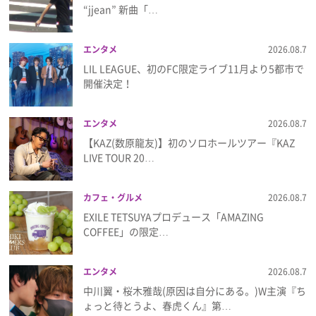
“jjean” 新曲「…
プレゼント
エンタメ
2026.08.7
インタビュー
LIL LEAGUE、初のFC限定ライブ11月より5都市で
開催決定！
フィルム
エンタメ
2026.08.7
【KAZ(数原龍友)】初のソロホールツアー『KAZ
LIVE TOUR 20…
Emoメン
ランキング
カフェ・グルメ
2026.08.7
EXILE TETSUYAプロデュース「AMAZING
COFFEE」の限定…
Emo!miuとは？
エンタメ
2026.08.7
中川翼・桜木雅哉(原因は自分にある。)W主演『ち
免責事項
ょっと待とうよ、春虎くん』第…