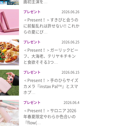
画初主演を…
プレゼント
2026.06.26
＜Present！＞すきぴと会うの
に前髪乱れは許せない!! これか
らの夏にぴ…
プレゼント
2026.06.25
＜Present！＞ガーリックビー
フ、大海老、テリヤキチキン
と食欲そそる3つ…
プレゼント
2026.06.15
＜Present！＞手のひらサイズ
カメラ『instax Pal™』とスマ
ホプ…
プレゼント
2026.06.4
＜Present！＞サロニア 2026
年春夏限定やわらか色合いの
『flow(…