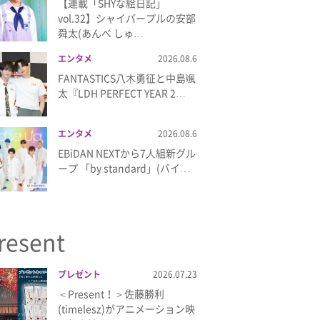
【連載「SHYな絵日記」
vol.32】シャイパープルの安部
舜太(あんべ しゅ…
エンタメ
2026.08.6
FANTASTICS八木勇征と中島颯
太『LDH PERFECT YEAR 2…
エンタメ
2026.08.6
EBiDAN NEXTから7⼈組新グル
ープ 「by standard」(バイ…
resent
プレゼント
2026.07.23
＜Present！＞佐藤勝利
(timelesz)がアニメーション映