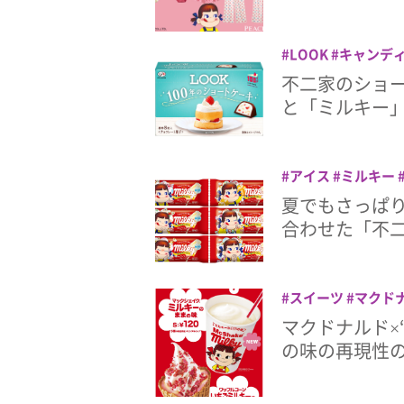
LOOK
キャンデ
ルック
不二家
不二家のショー
と「ミルキー
アイス
ミルキー
夏でもさっぱ
合わせた「不
スイーツ
マクド
マクドナルド×
の味の再現性