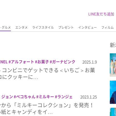
LINE友だち追加
・グルメ
エンタメ
ライフスタイル
プレゼント
インタビュー
フィルム
新
ANEL
アルフォート
お菓子
ガーナピンク
2025.1.9
ギンビス
コンビニ
ハーゲンダッツ
プ
＞コンビニでゲットできる＜いちご＞お菓
ルキー
ルック
果実のフローズンヨーグル
ョコにクッキーに…
・ジョン
ペコちゃん
ミルキー
ランジェ
2023.1.25
ンから「ミルキーコレクション」を発売！
み紙とキャンディをイ…