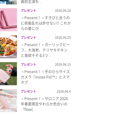
画初主演を…
プレゼント
2026.06.26
＜Present！＞すきぴと会うの
に前髪乱れは許せない!! これか
らの夏にぴ…
プレゼント
2026.06.25
＜Present！＞ガーリックビー
フ、大海老、テリヤキチキン
と食欲そそる3つ…
プレゼント
2026.06.15
＜Present！＞手のひらサイズ
カメラ『instax Pal™』とスマ
ホプ…
プレゼント
2026.06.4
＜Present！＞サロニア 2026
年春夏限定やわらか色合いの
『flow(…