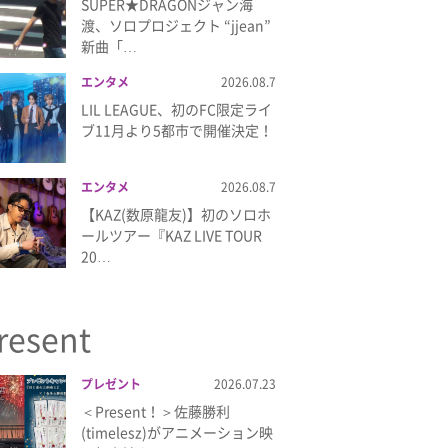
SUPER★DRAGONジャン海
渡、ソロプロジェクト “jjean”
新曲「…
エンタメ
2026.08.7
LIL LEAGUE、初のFC限定ライ
ブ11月より5都市で開催決定！
エンタメ
2026.08.7
【KAZ(数原龍友)】初のソロホ
ールツアー『KAZ LIVE TOUR
20…
resent
プレゼント
2026.07.23
＜Present！＞佐藤勝利
(timelesz)がアニメーション映