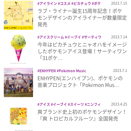
2023.7.15
アイライン
コスメ
ピカチュウ
ポケ
モン
メイク
ラブ・ライナー
リキッド
ラブ・ライナー誕生15周年記念！ポケ
プレゼント
アイライナー
モンデザインのアイライナーが数量限定
発売
インタビュー
2023.7.14
アイスクリーム
イーブイ
サーティワ
ン
スイーツ
ニャオハ
ピカチュウ
ポ
今年はピカチュウとニャオハをイメージ
ケモン
フィルム
したポケモンアイス登場！サーティワン
「31ポケ…
Emoメン
2023.7.1
ENHYPEN
Pokémon Music
Collective
ポケモン
新曲
音楽
ENHYPEN(エンハイプン)、ポケモンの
ランキング
音楽プロジェクト「Pokémon Mus…
2023.4.25
アイス
イーブイ
スイーツ
ニンフィ
Emo!miuとは？
ア
ピカチュウ
ポケモン
ポッチャマ
爽ブランド史上初のポケモンデザイン！
爽
『爽 トロピカルフルーツ』全国発売
免責事項