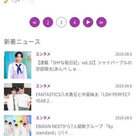
≪
2
3
4
≫
▲
新着ニュース
エンタメ
2026.08.6
【連載「SHYな絵日記」vol.32】シャイパープルの
安部舜太(あんべ しゅ…
エンタメ
2026.08.6
FANTASTICS八木勇征と中島颯太『LDH PERFECT
YEAR 2…
エンタメ
2026.08.6
EBiDAN NEXTから7⼈組新グループ 「by
standard」(バイ…