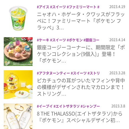
プライバシーポリシー
2023.4.19
アイス
スイーツ
ファミリーマート
フラッペ
ポケットモンスター
ポケモン
ニャオハ・ホゲータ・クワッスがフラッ
利用規約
ポケモン フラッペ
ペに！ファミリーマート「ポケモン フ
ラッペ」3…
お問い合わせ
2023.4.14
ケーキ
スイーツ
ポケモン
銀座コー
ジーコーナー
銀座コージーコーナーに、期間限定「ポ
ケモンコレクション(9個入)」登場！
「ポケモン…
2023.3.28
アフタヌーンティー
スイーツ
ストリ
ングス 表参道
ストリングスホテル名古
ピカチュウの耳がついたマフィンや背中
屋
ピカチュウ
ポケモン
の模様がデザインされたマカロンまで！
ストリング…
2023.3.8
イーブイ
エイトザタラソ
シャンプー
トリートメント
ピカチュウ
ヘアオイ
8 THE THALASSO(エイトザタラソ)から
ル
ヘアケア
ポケモン
ポッチャマ
『ポケモン』スペシャルデザイン初…