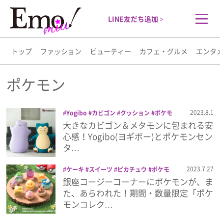
LINE友だち追加 >
トップ
ファッション
ビューティー
カフェ・グルメ
エンタ
トップ
ポケモン
ファッション
2023.8.1
Yogibo
カビゴン
クッション
ポケモ
ン
ポケモンセンター
メタモン
ヨギボ
大きなカビゴン＆メタモンに包まれる安
ビューティー
ー
心感！Yogibo(ヨギボー)とポケモンセン
タ…
カフェ・グルメ
2023.7.27
ケーキ
スイーツ
ピカチュウ
ポケモ
ン
銀座コージーコーナー
銀座コージーコーナーにポケモンが、ま
エンタメ
た、あらわれた！期間・数量限定「ポケ
モンコレク…
ライフスタイル