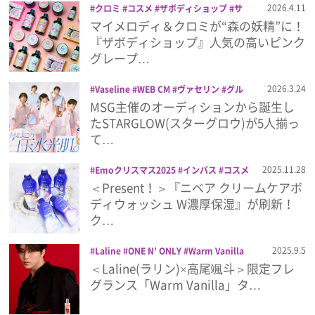
2026.4.11
クロミ
コスメ
ザボディショップ
サ
ンリオ
ボディケア
マイメロディ
美容
マイメロディ＆クロミが“森の妖精”に！
プレゼント
『ザボディショップ』人気の高いピンク
グレープ…
インタビュー
2026.3.24
Vaseline
WEB CM
ヴァセリン
グル
タヒア ボディローション
コスメ
ビュ
MSG主催のオーディションから誕生し
ーティー
ボディケア
美容
フィルム
たSTARGLOW(スターグロウ)が5人揃っ
て…
Emoメン
2025.11.28
Emoクリスマス2025
インバス
コスメ
スキンケア
ニベア
ビューティー
プ
＜Present！＞『ニベア クリームケアボ
ランキング
レゼント
ボディウォッシュ
ボディケア
ディウォッシュ W濃厚保湿』が刷新！
美容
ク…
2025.9.5
Laline
ONE N' ONLY
Warm Vanilla
Emo!miuとは？
コスメ
フレグランス
ボディケア
ラ
＜Laline(ラリン)×高尾颯斗＞限定フレ
リン
ワンエン
高尾颯斗
グランス「Warm Vanilla」タ…
免責事項