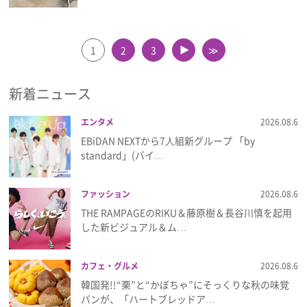
1
2
3
≫
▲
新着ニュース
エンタメ
2026.08.6
EBiDAN NEXTから7⼈組新グループ 「by
standard」(バイ…
ファッション
2026.08.6
THE RAMPAGEのRIKU＆藤原樹＆長谷川慎を起用
した新ビジュアル＆ム…
カフェ・グルメ
2026.08.6
韓国発!!“栗”と“かぼちゃ”にそっくりな秋の味覚
パンが、「ハートブレッドア…