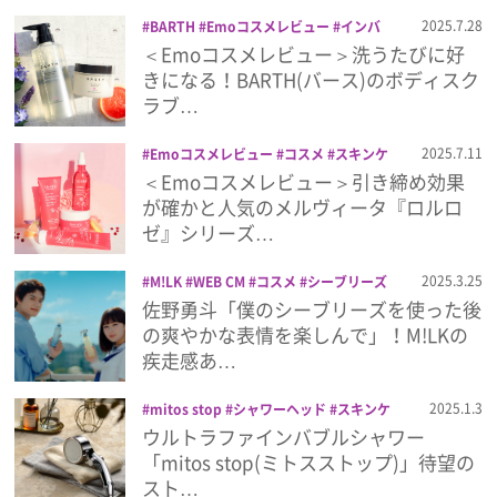
プライバシーポリシー
2025.7.28
BARTH
Emoコスメレビュー
インバ
ス
コスメ
スキンケア
バース
バスタ
＜Emoコスメレビュー＞洗うたびに好
利用規約
イム
ビューティー
ボディケア
ボディ
きになる！BARTH(バース)のボディスク
スクラブ
ボディソープ
美容
ラブ…
お問い合わせ
2025.7.11
Emoコスメレビュー
コスメ
スキンケ
ア
スクラブ
ビューティー
ボディオイ
＜Emoコスメレビュー＞引き締め効果
ル
ボディケア
メルヴィータ
ロルロゼ
が確かと人気のメルヴィータ『ロルロ
美容
ゼ』シリーズ…
2025.3.25
M!LK
WEB CM
コスメ
シーブリーズ
ビューティー
ボディケア
佐野勇斗
佐野勇斗「僕のシーブリーズを使った後
美容
の爽やかな表情を楽しんで」！M!LKの
疾走感あ…
2025.1.3
mitos stop
シャワーヘッド
スキンケ
ア
プレゼント
ボディケア
美容
ウルトラファインバブルシャワー
「mitos stop(ミトスストップ)」待望の
スト…