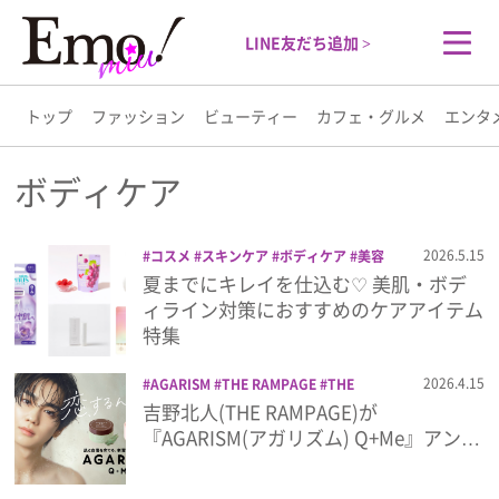
LINE友だち追加 >
トップ
ファッション
ビューティー
カフェ・グルメ
エンタ
トップ
ボディケア
ファッション
2026.5.15
コスメ
スキンケア
ボディケア
美容
夏までにキレイを仕込む♡ 美肌・ボデ
ビューティー
ィライン対策におすすめのケアアイテム
特集
カフェ・グルメ
2026.4.15
AGARISM
THE RAMPAGE
THE
RAMPAGE from EXILE TRIBE
アガリズ
吉野北人(THE RAMPAGE)が
エンタメ
ム
コスメ
ボディケア
吉野北人
美容
『AGARISM(アガリズム) Q+Me』アン…
ライフスタイル