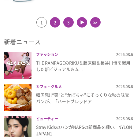
1
2
3
≫
▲
新着ニュース
ファッション
2026.08.6
THE RAMPAGEのRIKU＆藤原樹＆長谷川慎を起用
した新ビジュアル＆ム…
カフェ・グルメ
2026.08.6
韓国発!!“栗”と“かぼちゃ”にそっくりな秋の味覚
パンが、「ハートブレッドア…
ビューティー
2026.08.6
Stray KidsのハンがNARSの新商品を纏い、NYLON
JAPAN1…