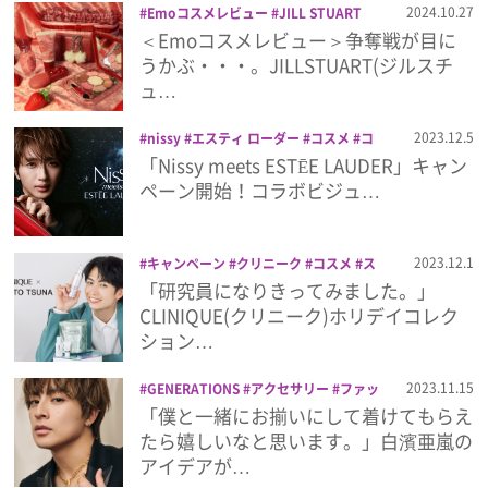
2024.10.27
Emoコスメレビュー
JILL STUART
beauty
コスメ
ホリデー
ホリデーコ
＜Emoコスメレビュー＞争奪戦が目に
プレゼント
レクション
メイク
うかぶ・・・。JILLSTUART(ジルスチ
ュ…
インタビュー
2023.12.5
nissy
エスティ ローダー
コスメ
コ
ラボ
ホリデーコレクション
「Nissy meets ESTĒE LAUDER」キャン
フィルム
ペーン開始！コラボビジュ…
Emoメン
2023.12.1
キャンペーン
クリニーク
コスメ
ス
キンケア
ホリデーコレクション
綱啓永
「研究員になりきってみました。」
ランキング
CLINIQUE(クリニーク)ホリデイコレク
ション…
2023.11.15
GENERATIONS
アクセサリー
ファッ
Emo!miuとは？
ション
ホリデーコレクション
白濱亜嵐
「僕と一緒にお揃いにして着けてもらえ
たら嬉しいなと思います。」白濱亜嵐の
免責事項
アイデアが…