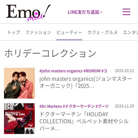
LINE友だち追加 >
トップ
ファッション
ビューティー
カフェ・グルメ
エンタ
トップ
ホリデーコレクション
ファッション
2025.10.22
john masters organics
ROIROM
コ
スメ
ジョンマスターオーガニック
ビュ
john masters organics(ジョンマスター
ビューティー
ーティー
フレグランス
ホリデーコレク
オーガニック)『2025…
ション
ロイロム
美容
カフェ・グルメ
2024.11.29
Dr.Martens
ドクターマーチン
ブーツ
ホリデーコレクション
ローファー
厚
ドクターマーチン『HOLIDAY
エンタメ
底
COLLECTION』ベルベット素材やシル
バーメ…
ライフスタイル