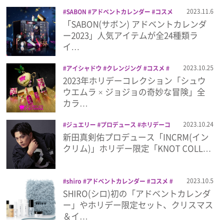
プライバシーポリシー
2023.11.6
SABON
アドベントカレンダー
コスメ
シャンプー
ハンドクリーム
ボディミ
「SABON(サボン) アドベントカレンダ
利用規約
ルク
ホリデーコレクション
ー2023」人気アイテムが全24種類ラ
イ…
お問い合わせ
2023.10.25
アイシャドウ
クレンジング
コスメ
コラボ
シュウ ウエムラ
ジョジョの奇
2023年ホリデーコレクション「シュウ
妙な冒険
ホリデーコレクション
メイク
ウエムラ × ジョジョの奇妙な冒険」全
リップ
カラ…
2023.10.24
ジュエリー
プロデュース
ホリデーコ
レクション
新田真剣佑
新田真剣佑プロデュース「INCRM(イン
クリム)」ホリデー限定「KNOT COLL…
2023.10.5
shiro
アドベントカレンダー
コスメ
スキンケア
ホリデーコレクション
ホリ
SHIRO(シロ)初の「アドベントカレンダ
デーコレクション2023
香水
ー」やホリデー限定セット、クリスマス
＆イ…