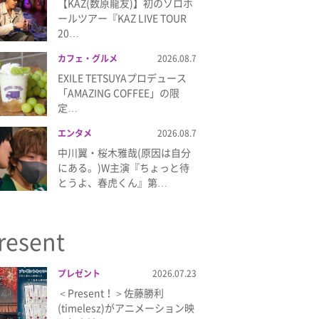
【KAZ(数原龍友)】初のソロホ
ールツアー『KAZ LIVE TOUR
20…
カフェ・グルメ
2026.08.7
EXILE TETSUYAプロデュース
「AMAZING COFFEE」の限
定…
エンタメ
2026.08.7
中川翼・桜木雅哉(原因は自分
にある。)W主演『ちょっと待
とうよ、春虎くん』第…
resent
プレゼント
2026.07.23
＜Present！＞佐藤勝利
(timelesz)がアニメーション映