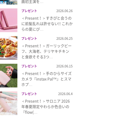
画初主演を…
プレゼント
2026.06.26
＜Present！＞すきぴと会うの
に前髪乱れは許せない!! これか
らの夏にぴ…
プレゼント
2026.06.25
＜Present！＞ガーリックビー
フ、大海老、テリヤキチキン
と食欲そそる3つ…
プレゼント
2026.06.15
＜Present！＞手のひらサイズ
カメラ『instax Pal™』とスマ
ホプ…
プレゼント
2026.06.4
＜Present！＞サロニア 2026
年春夏限定やわらか色合いの
『flow(…