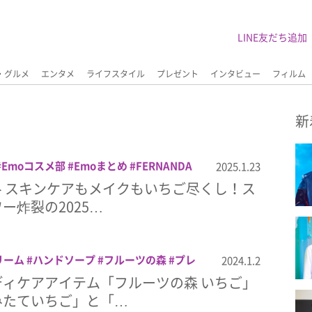
LINE友だち追加
・グルメ
エンタメ
ライフスタイル
プレゼント
インタビュー
フィルム
新
Emoコスメ部
Emoまとめ
FERNANDA
2025.1.23
ART beauty
JILLSTUART
John's Blend
＞スキンケアもメイクもいちご尽くし！ス
y
OHANA MAHAAL
preparer
いちご
ー炸裂の2025…
メ
ジルスチュアート
スキンケア
ハウス
ティー
フルーツの森
ベビーフット
メイ
ン
ロゼット
美容
リーム
ハンドソープ
フルーツの森
プレ
2024.1.2
ィケアアイテム「フルーツの森 いちご」
みたていちご」と「…