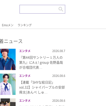
Emoメン
ランキング
着ニュース
エンタメ
2026.08.7
『第44回サントリー１万人の
第九』にAぇ! group 佐野晶哉
が合唱団代表…
エンタメ
2026.08.6
【連載「SHYな絵日記」
vol.32】シャイパープルの安部
舜太(あんべ しゅ…
エンタメ
2026.08.6