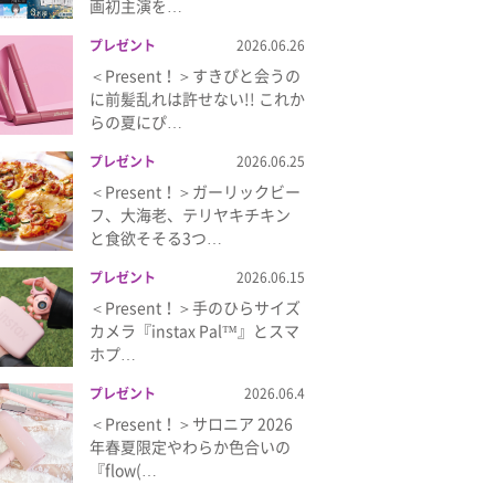
画初主演を…
プレゼント
2026.06.26
＜Present！＞すきぴと会うの
に前髪乱れは許せない!! これか
らの夏にぴ…
プレゼント
2026.06.25
＜Present！＞ガーリックビー
フ、大海老、テリヤキチキン
と食欲そそる3つ…
プレゼント
2026.06.15
＜Present！＞手のひらサイズ
カメラ『instax Pal™』とスマ
ホプ…
プレゼント
2026.06.4
＜Present！＞サロニア 2026
年春夏限定やわらか色合いの
『flow(…