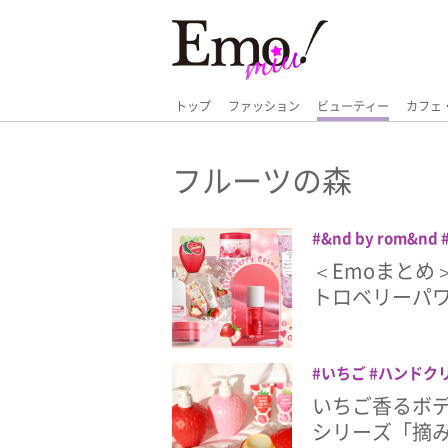
トップ
ファッション
ビューティー
カフェ
フルーツの森
&nd by rom&nd
hince
JILL STU
＜Emoまとめ
KAMILL
Oh!Bab
トロベリーパワ
いちごコスメ
コス
オブ ローゼ
ビュー
クアップ
ロクシタ
いちご
ハンドク
ゼント
ボディケア
いちご香るボデ
シリーズ「摘