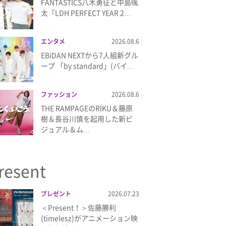
FANTASTICS八木勇征と中島颯
太『LDH PERFECT YEAR 2…
エンタメ
2026.08.6
EBiDAN NEXTから7⼈組新グル
ープ 「by standard」(バイ…
ファッション
2026.08.6
THE RAMPAGEのRIKU＆藤原
樹＆長谷川慎を起用した新ビ
ジュアル＆ム…
resent
プレゼント
2026.07.23
＜Present！＞佐藤勝利
(timelesz)がアニメーション映