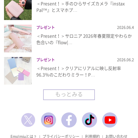
＜Present！＞手のひらサイズカメラ『instax
Pal™』とスマホプ…
プレゼント
2026.06.4
＜Present！＞サロニア 2026年春夏限定やわらか
色合いの『flow(…
プレゼント
2026.06.2
＜Present！＞クリアにリアルに映し反射率
96.3％のこだわりミラー！P…
もっとみる
Emo!miuとは？
｜
プライバシーポリシー
｜
利用規約
｜
お問い合わせ