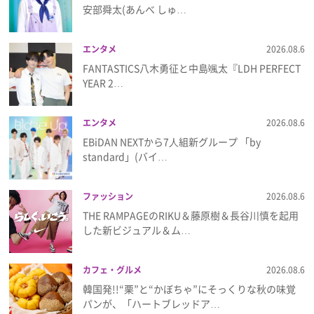
安部舜太(あんべ しゅ…
プレゼント
エンタメ
2026.08.6
インタビュー
FANTASTICS八木勇征と中島颯太『LDH PERFECT
YEAR 2…
フィルム
エンタメ
2026.08.6
EBiDAN NEXTから7⼈組新グループ 「by
standard」(バイ…
Emoメン
ランキング
ファッション
2026.08.6
THE RAMPAGEのRIKU＆藤原樹＆長谷川慎を起用
した新ビジュアル＆ム…
Emo!miuとは？
カフェ・グルメ
2026.08.6
韓国発!!“栗”と“かぼちゃ”にそっくりな秋の味覚
免責事項
パンが、「ハートブレッドア…