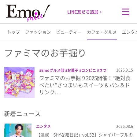
LINE友だち追加 >
トップ
ファッション
ビューティー
カフェ・グルメ
エンタ
トップ
ファミマのお芋掘り
ファッション
2025.9.15
Emoグルメ部
お菓子
コンビニ
さつ
まいも
シェイク
スイーツ
ファミマ
ファミマのお芋掘り2025開催！“絶対食
ビューティー
ファミマのお芋掘り
ファミリーマート
べたい”さつまいもスイーツ＆パン＆ド
焼き菓子
リンク…
カフェ・グルメ
新着ニュース
エンタメ
エンタメ
2026.08.6
ライフスタイル
【連載「SHYな絵日記」vol.32】シャイパープルの