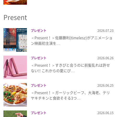
プライバシーポリシー
Present
利用規約
お問い合わせ
プレゼント
2026.07.23
＜Present！＞佐藤勝利(timelesz)がアニメーショ
ン映画初主演を…
プレゼント
2026.06.26
＜Present！＞すきぴと会うのに前髪乱れは許せ
ない!! これからの夏にぴ…
プレゼント
2026.06.25
＜Present！＞ガーリックビーフ、大海老、テリ
ヤキチキンと食欲そそる3つ…
プレゼント
2026.06.15