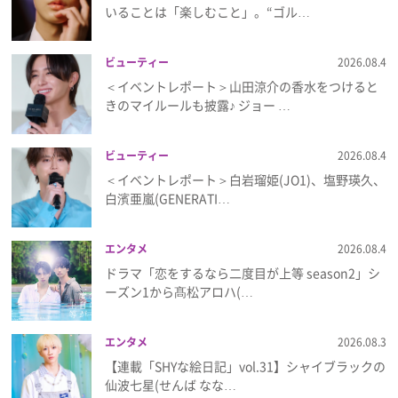
いることは「楽しむこと」。“ゴル…
プレゼント
ビューティー
2026.08.4
インタビュー
＜イベントレポート＞山田涼介の香水をつけると
きのマイルールも披露♪ ジョー …
フィルム
ビューティー
2026.08.4
＜イベントレポート＞白岩瑠姫(JO1)、塩野瑛久、
白濱亜嵐(GENERATI…
Emoメン
ランキング
エンタメ
2026.08.4
ドラマ「恋をするなら二度目が上等 season2」シ
ーズン1から髙松アロハ(…
Emo!miuとは？
エンタメ
2026.08.3
【連載「SHYな絵日記」vol.31】シャイブラックの
免責事項
仙波七星(せんば なな…