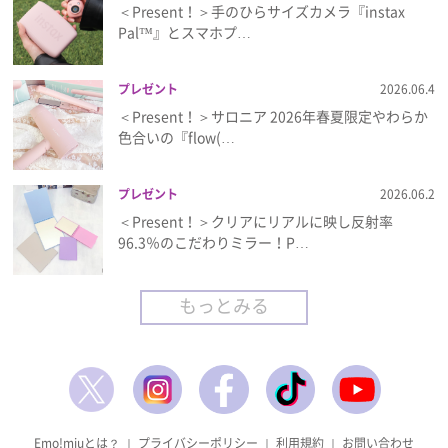
＜Present！＞手のひらサイズカメラ『instax
Pal™』とスマホプ…
プレゼント
2026.06.4
＜Present！＞サロニア 2026年春夏限定やわらか
色合いの『flow(…
プレゼント
2026.06.2
＜Present！＞クリアにリアルに映し反射率
96.3％のこだわりミラー！P…
もっとみる
Emo!miuとは？
｜
プライバシーポリシー
｜
利用規約
｜
お問い合わせ