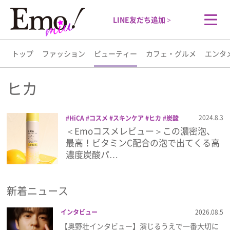
LINE友だち追加 >
トップ
ファッション
ビューティー
カフェ・グルメ
エンタ
トップ
ヒカ
ファッション
2024.8.3
HiCA
コスメ
スキンケア
ヒカ
炭酸
ミルク泡パック
美容
美容液
＜Emoコスメレビュー＞この濃密泡、
ビューティー
最高！ビタミンC配合の泡で出てくる高
濃度炭酸パ…
カフェ・グルメ
新着ニュース
エンタメ
インタビュー
2026.08.5
ライフスタイル
【奥野壮インタビュー】演じるうえで一番大切に