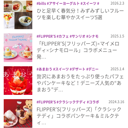
2026.2.3
bills
アサイーヨーグルト
スイーツ
デニーズ
パティスリー パブロフ
パン
ひと足早く春気分！みずみずしいフルー
プレゼント
ケーキ
プリンアラモード
フルーツパフ
ツを楽しむ華やかスイーツ5選
ェ
千疋屋総本店
果実園リーベル
インタビュー
2025.1.5
FLIPPER’S
カフェ
サンリオ
シナモ
ロール
スイーツ
パンケーキ
フリッパ
「FLIPPER’S(フリッパーズ)×マイメロ
ーズ
マイメロディ
フィルム
ディ×シナモロール」コラボメニュー
発…
Emoメン
2025.1.4
あまおう
スイーツ
デザート
デニー
ズ
パフェ
パンケーキ
贅沢にあまおうをたっぷり使ったパフェ
ランキング
やパンケーキなど！デニーズ人気の“あ
まおう”デ…
2024.3.16
FLIPPER’S
クラシックテディ
コラボ
Emo!miuとは？
スイーツ
パンケーキ
FLIPPER’S(フリッパーズ)「クラシック
テディ」コラボパンケーキ＆ミルクテ
免責事項
ィ…