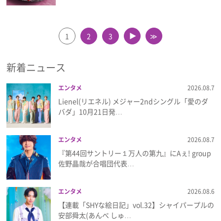
1
2
3
≫
▲
新着ニュース
エンタメ
2026.08.7
Lienel(リエネル) メジャー2ndシングル「愛のダ
バダ」10月21日発…
エンタメ
2026.08.7
『第44回サントリー１万人の第九』にAぇ! group
佐野晶哉が合唱団代表…
エンタメ
2026.08.6
【連載「SHYな絵日記」vol.32】シャイパープルの
安部舜太(あんべ しゅ…