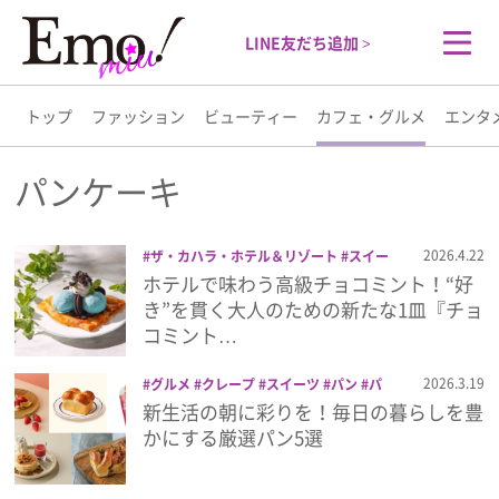
LINE友だち追加 >
トップ
ファッション
ビューティー
カフェ・グルメ
エンタ
トップ
パンケーキ
ファッション
2026.4.22
ザ・カハラ・ホテル＆リゾート
スイー
ツ
チョコミント
パンケーキ
ホテルで味わう高級チョコミント！“好
ビューティー
き”を貫く大人のための新たな1皿『チョ
コミント…
カフェ・グルメ
2026.3.19
グルメ
クレープ
スイーツ
パン
パ
ンケーキ
新生活の朝に彩りを！毎日の暮らしを豊
エンタメ
かにする厳選パン5選
ライフスタイル