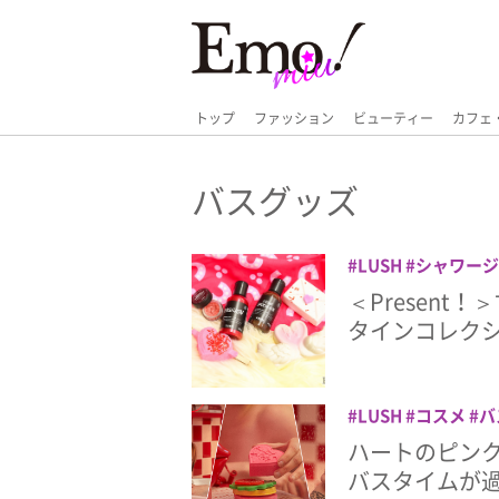
トップ
ファッション
ビューティー
カフェ
バスグッズ
LUSH
シャワージ
バブルバー
バレ
＜Present
ラッシュ
リップス
タインコレク
LUSH
コスメ
バ
トデー
ハートのピン
バスタイムが過