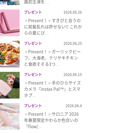
画初主演を…
プレゼント
2026.06.26
＜Present！＞すきぴと会うの
に前髪乱れは許せない!! これか
らの夏にぴ…
プレゼント
2026.06.25
＜Present！＞ガーリックビー
フ、大海老、テリヤキチキン
と食欲そそる3つ…
プレゼント
2026.06.15
＜Present！＞手のひらサイズ
カメラ『instax Pal™』とスマ
ホプ…
プレゼント
2026.06.4
＜Present！＞サロニア 2026
年春夏限定やわらか色合いの
『flow(…