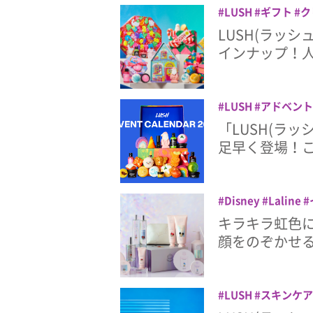
LUSH
ギフト
ク
LUSH(ラッ
インナップ！
LUSH
アドベント
スキンケア
バス
「LUSH(ラ
足早く登場！
Disney
Laline
イン
キラキラ虹色
顔をのぞかせ
LUSH
スキンケア