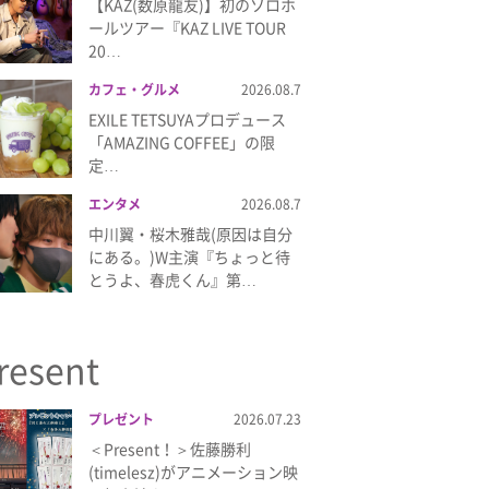
【KAZ(数原龍友)】初のソロホ
ールツアー『KAZ LIVE TOUR
20…
カフェ・グルメ
2026.08.7
EXILE TETSUYAプロデュース
「AMAZING COFFEE」の限
定…
エンタメ
2026.08.7
中川翼・桜木雅哉(原因は自分
にある。)W主演『ちょっと待
とうよ、春虎くん』第…
resent
プレゼント
2026.07.23
＜Present！＞佐藤勝利
(timelesz)がアニメーション映