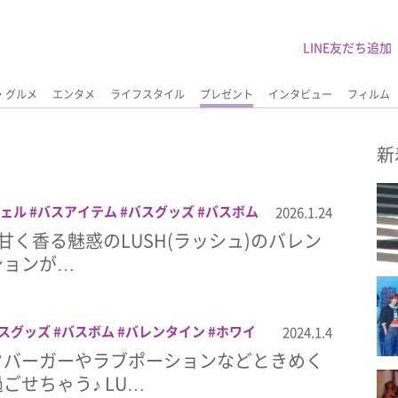
LINE友だち追加
・グルメ
エンタメ
ライフスタイル
プレゼント
インタビュー
フィルム
新
ェル
バスアイテム
バスグッズ
バスボム
2026.1.24
ンタイン
バレンタイン2026
プレゼント
！＞甘く香る魅惑のLUSH(ラッシュ)のバレン
クラブ
ションが…
スグッズ
バスボム
バレンタイン
ホワイ
2024.1.4
クバーガーやラブポーションなどときめく
ごせちゃう♪ LU…