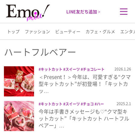
LINE友だち追加 >
トップ
ファッション
ビューティー
カフェ・グルメ
エンタ
トップ
ハートフルベアー
ファッション
2026.1.26
キットカット
スイーツ
チョコレート
ハートフルベアー
バレンタイン2026
＜Present！＞今年は、可愛すぎる“クマ
ビューティー
プレゼント
型キットカット”が初登場！「キットカ
ッ…
カフェ・グルメ
2025.2.1
キットカット
スイーツ
チョコ
ハー
トフルベアー
プレゼント
今年は手書きメッセージも♡“クマ型キ
エンタメ
ットカット”「キットカット ハートフル
ベアー」…
ライフスタイル