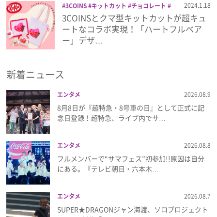
2024.1.18
3COINS
キットカット
チョコレート
トートバッグ
ハートフルベアー
バレン
3COINSとクマ型キットカットが超キュ
プレゼント
タイン
生活雑貨
ートなコラボ実現！「ハートフルベア
ー」デザ…
インタビュー
新着ニュース
フィルム
エンタメ
2026.08.9
8月8日が『超特急・8号車の日』として正式に記
Emoメン
念日登録！超特急、ライブ内でサ…
ランキング
エンタメ
2026.08.8
フルメンバーで“サマフェス”初参加!!原因は自分
にある。『テレビ朝日・六本木…
Emo!miuとは？
エンタメ
2026.08.7
免責事項
SUPER★DRAGONジャン海渡、ソロプロジェクト